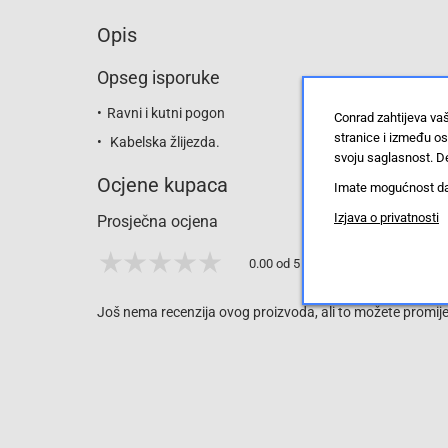
Opis
Opseg isporuke
Ravni i kutni pogon
Conrad zahtijeva va
stranice i između o
Kabelska žlijezda.
svoju saglasnost. De
Ocjene kupaca
Imate mogućnost da u
Izjava o privatnosti
Prosječna ocjena
0.00 od 5 zvjezdica
Još nema recenzija ovog proizvoda, ali to možete promijen