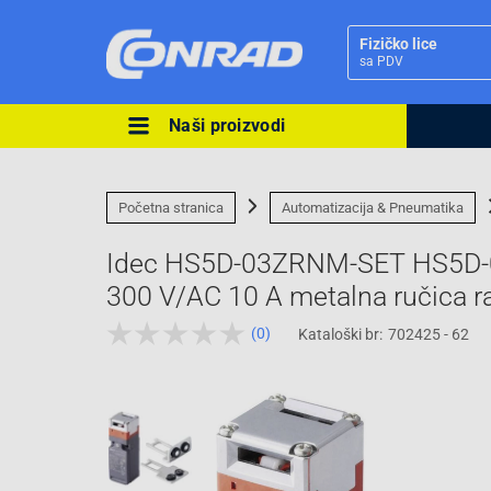
Fizičko lice
sa PDV
Naši proizvodi
Ova postavka prilagođava asorti
cijene vašim potrebama.
Početna stranica
Automatizacija & Pneumatika
Idec HS5D-03ZRNM-SET HS5D-0
300 V/AC 10 A metalna ručica ra
(0)
Kataloški br:
702425 - 62
Pravno lice