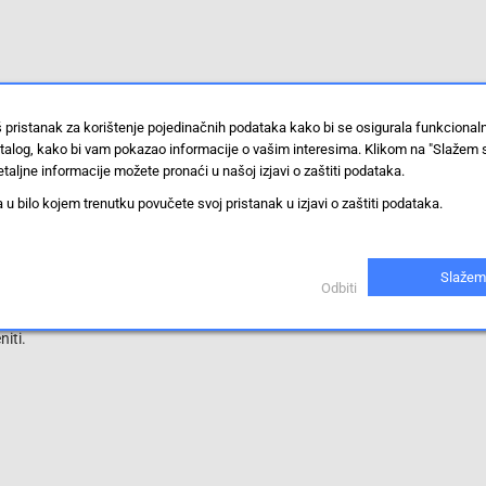
š pristanak za korištenje pojedinačnih podataka kako bi se osigurala funkciona
stalog, kako bi vam pokazao informacije o vašim interesima. Klikom na "Slažem 
taljne informacije možete pronaći u našoj izjavi o zaštiti podataka.
 bilo kojem trenutku povučete svoj pristanak u izjavi o zaštiti podataka.
Slažem
Odbiti
iti.