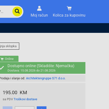
Moj račun
Kolica za kupovinu
jnja sklopka
Online
Dostupno online (Skladište: Njemačka)
Dostava: 15.08.2026 do 21.08.2026
Prodaja i slanje od:
Architektengruppe S71 d.o.o.
195.00 KM
sa PDV
Troškovi dostave