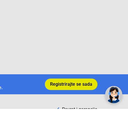
✕
Trebate pomoć? Tu smo! 👋
Registrirajte se sada
e.
Povrat i garancija