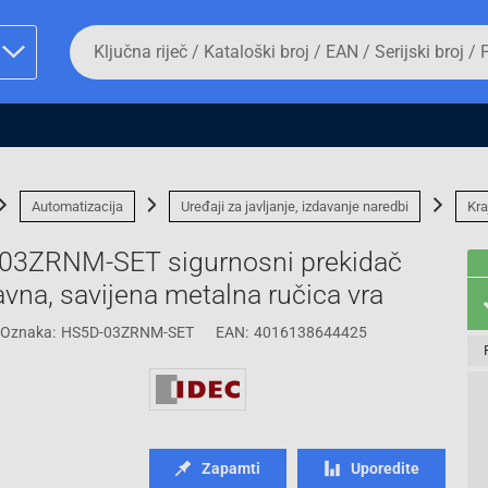
Da
biste
potražili
proizvod,
unesite
ključnu
man proizvoda i
riječ,
kataloški
broj,
Automatizacija
Uređaji za javljanje, izdavanje naredbi
Kra
EAN
ili
3ZRNM-SET sigurnosni prekidač
serijski
broj
vna, savijena metalna ručica vra
Oznaka:
HS5D-03ZRNM-SET
EAN:
4016138644425
Fizičko lice
Zapamti
Uporedite