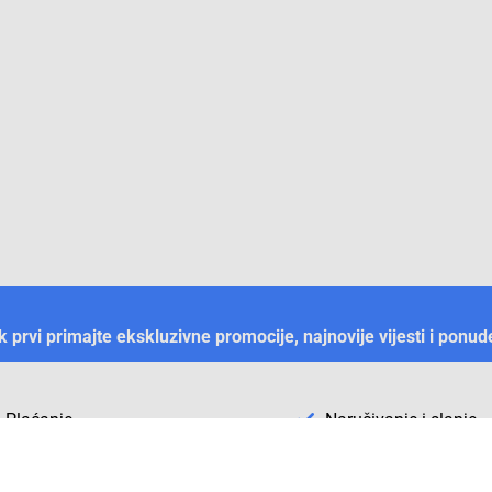
ek prvi primajte ekskluzivne promocije, najnovije vijesti i ponud
Plaćanje
Naručivanje i slanje