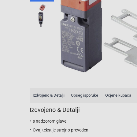
Izdvojeno & Detalji
Opseg isporuke
Ocjene kupaca
Izdvojeno & Detalji
s nadzorom glave
Ovaj tekst je strojno preveden.