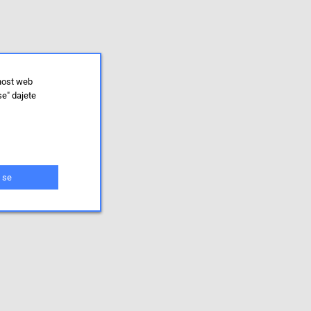
lnost web
se" dajete
 se