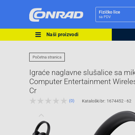
Fizičko lice
sa PDV
Naši proizvodi
Ova postavka prilagođava asorti
cijene vašim potrebama.
Početna stranica
Igraće naglavne slušalice sa m
Computer Entertainment Wireles
Cr
Pravno lice
(0)
Kataloški br:
1674452 - 62