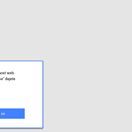
lnost web
se" dajete
 se