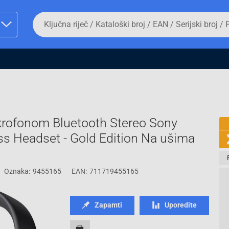
Da
biste
potražili
proizvod,
unesite
ključnu
man proizvoda i
riječ,
kataloški
broj,
EAN
ili
ikrofonom Bluetooth Stereo Sony
serijski
broj
s Headset - Gold Edition Na ušima
Fizičko lice
Oznaka:
9455165
EAN:
711719455165
Zapamti
Uporedite