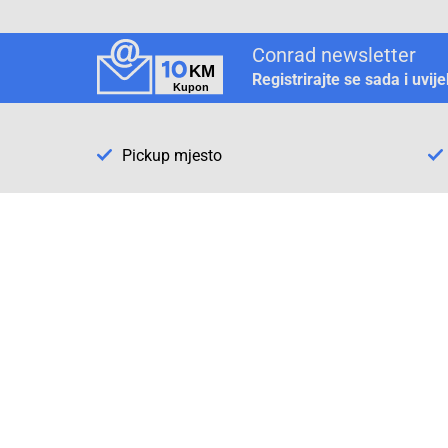
Conrad newsletter
Registrirajte se sada i uvij
Pickup mjesto
Način plaćanja
Pomoć
1. Rezerv
2. Popra
3. Kalibr