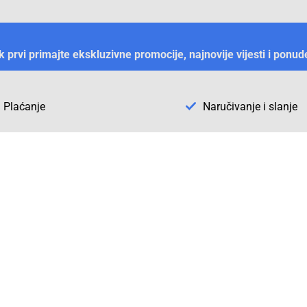
ek prvi primajte ekskluzivne promocije, najnovije vijesti i ponud
Plaćanje
Naručivanje i slanje
Otkrijte Conrad u BiH
ni dijelovi
O firmi Conrad
vka
Pickup mjesto u Sarajevu
acija
Kategorije A - Ž
Conrad obrazovni program