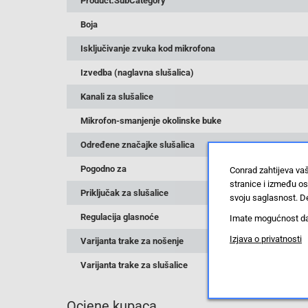
Product.SubCategory
Boja
Isključivanje zvuka kod mikrofona
Izvedba (naglavna slušalica)
Kanali za slušalice
Mikrofon-smanjenje okolinske buke
Određene značajke slušalica
Pogodno za
Conrad zahtijeva va
stranice i između o
Priključak za slušalice
svoju saglasnost. De
Regulacija glasnoće
Imate mogućnost da u
Izjava o privatnosti
Varijanta trake za nošenje
Varijanta trake za slušalice
Ocjene kupaca