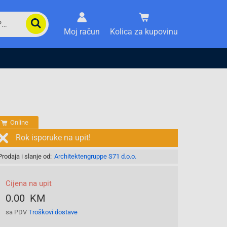
Moj račun
Kolica za kupovinu
Online
Rok isporuke na upit!
Prodaja i slanje od:
Architektengruppe S71 d.o.o.
Cijena na upit
0.00 KM
sa PDV
Troškovi dostave