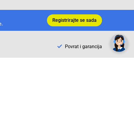
Registrirajte se sada
e.
✕
Trebate pomoć? Tu smo! 👋
Povrat i garancija
Conrad Newsletter
radno vrijeme
pon. - sub.: 9:00 - 21:00
nedjelja: neradna
tel. maloprodaja:+387 033 65 58 07