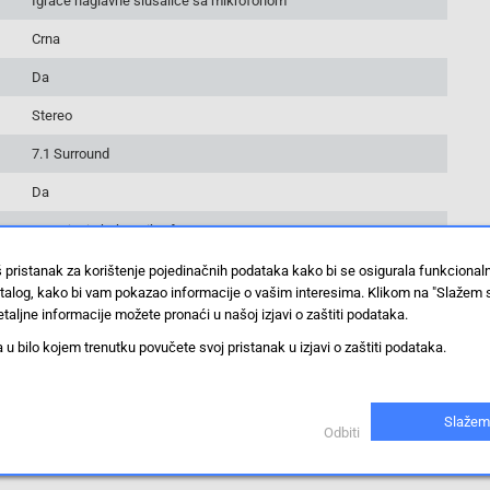
Igraće naglavne slušalice sa mikrofonom
Crna
Da
Stereo
7.1 Surround
Da
Smanjenje buke mikrofona
Playstation 4
š pristanak za korištenje pojedinačnih podataka kako bi se osigurala funkciona
stalog, kako bi vam pokazao informacije o vašim interesima. Klikom na "Slažem 
Bluetooth
taljne informacije možete pronaći u našoj izjavi o zaštiti podataka.
Da
 bilo kojem trenutku povučete svoj pristanak u izjavi o zaštiti podataka.
Preko glave
Na ušima
Slažem
Odbiti