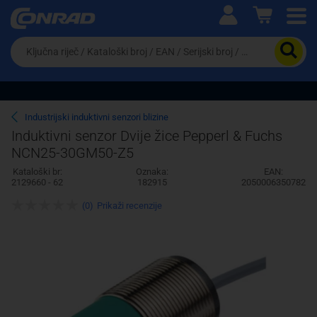
Ova postavka prilagođava asortiman proizvoda i
cijene vašim potrebama.
Da
biste
potražili
proizvod,
unesite
ključnu
Pravno lice
Fizičko lice
Industrijski induktivni senzori blizine
riječ,
Induktivni senzor Dvije žice Pepperl & Fuchs
kataloški
NCN25-30GM50-Z5
broj,
EAN
Kataloški br:
Oznaka:
EAN:
ili
2129660 - 62
182915
2050006350782
serijski
broj
(0)
Prikaži recenzije