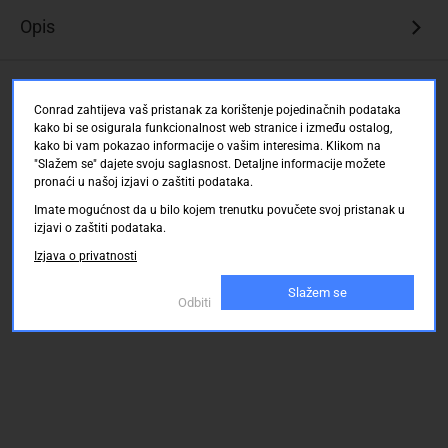
Opis
Ocjene kupaca
Conrad zahtijeva vaš pristanak za korištenje pojedinačnih podataka
kako bi se osigurala funkcionalnost web stranice i između ostalog,
kako bi vam pokazao informacije o vašim interesima. Klikom na
"Slažem se" dajete svoju saglasnost. Detaljne informacije možete
pronaći u našoj izjavi o zaštiti podataka.
Imate mogućnost da u bilo kojem trenutku povučete svoj pristanak u
izjavi o zaštiti podataka.
Izjava o privatnosti
Slažem se
Odbiti