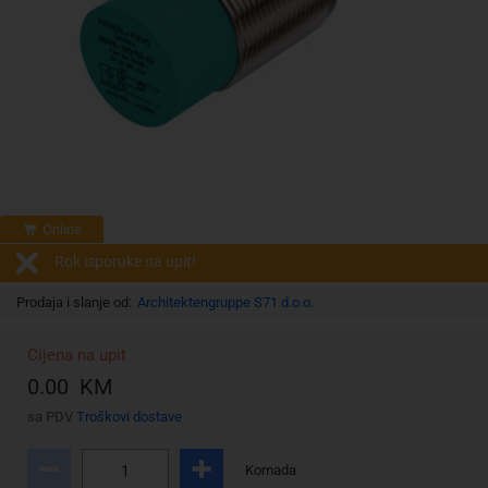
Online
Rok isporuke na upit!
Prodaja i slanje od:
Architektengruppe S71 d.o.o.
Cijena na upit
0.00 KM
sa PDV
Troškovi dostave
Komada