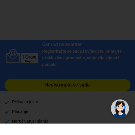
Conrad newsletter
Registrirajte se sada i uvijek prvi primajte
ekskluzivne promocije, najnovije vijesti i
ponude.
Registrirajte se sada
Pickup mjesto
Plaćanje
Naručivanje i slanje
Povrat i garancija