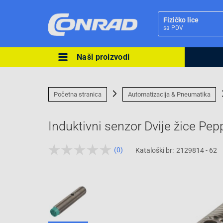
Fizičko lice
sa PDV
Naši proizvodi
Ova postavka prilagođava asorti
cijene vašim potrebama.
Početna stranica
Automatizacija & Pneumatika
Induktivni senzor Dvije žice 
(0)
Kataloški br:
2129814 - 62
Pravno lice