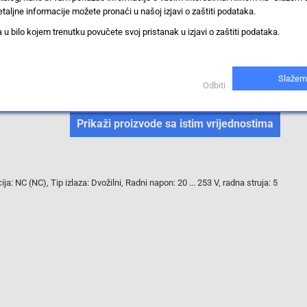
taljne informacije možete pronaći u našoj izjavi o zaštiti podataka.
4 mm
 bilo kojem trenutku povučete svoj pristanak u izjavi o zaštiti podataka.
Utikač
Slažem
Odbiti
Induktivni senzor
Prikaži proizvode sa istim vrijednostima
: NC (NC), Tip izlaza: Dvožilni, Radni napon: 20 ... 253 V, radna struja: 5