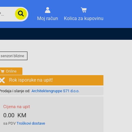
Moj račun
Kolica za kupovinu
 senzori blizine
Online
Rok isporuke na upit!
Prodaja i slanje od:
Architektengruppe S71 d.o.o.
Cijena na upit
0.00 KM
sa PDV
Troškovi dostave