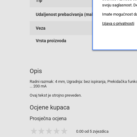
Tip
svoju saglasnost. De
Udaljenost prebacivanja (maks.)
Imate mogućnost da u
Izjava o privatnosti
Veza
Vrsta proizvoda
Opis
Radni razmak: 4 mm, Ugradnja: bez ispiranja, Prekidačka funkcija
... 200 mA
Ovaj tekst je strojno preveden.
Ocjene kupaca
Prosječna ocjena
0.00 od 5 zvjezdica