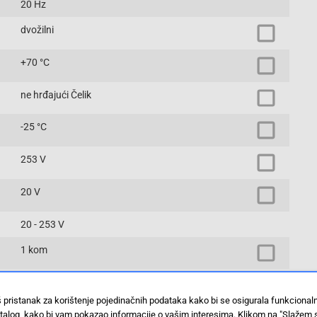
20 Hz
dvožilni
+70 °C
ne hrđajući Čelik
-25 °C
253 V
20 V
20 - 253 V
1 kom
IP67
š pristanak za korištenje pojedinačnih podataka kako bi se osigurala funkciona
NJ4-12GM50-WO-V13
stalog, kako bi vam pokazao informacije o vašim interesima. Klikom na "Slažem 