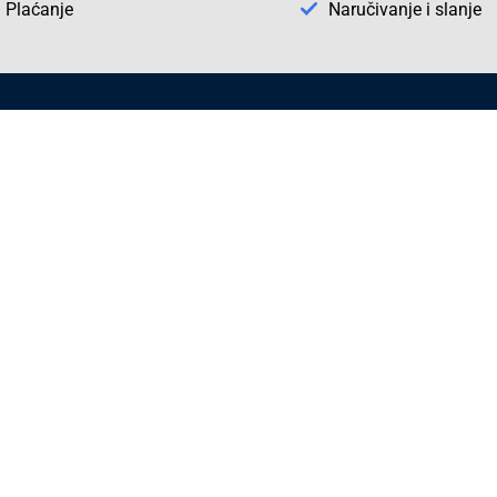
Plaćanje
Naručivanje i slanje
Otkrijte Conrad u BiH
ni dijelovi
O firmi Conrad
vka
Pickup mjesto u Sarajevu
acija
Kategorije A - Ž
Conrad obrazovni program
Naše jake marke