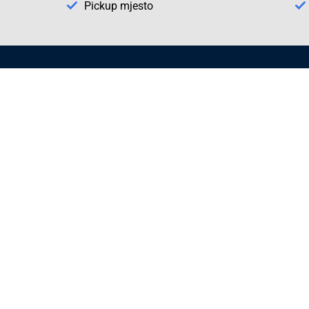
Pickup mjesto
Način plaćanja
Pomoć
1. Rezerv
2. Popra
3. Kalibr
Cijene , uvjeti plaćanja
Možete izabrati jednu od sljedećih opcija
načina plaćanja:
Plaćanje unaprijed
Plaćanje pouzećem
Plaćanje kreditnim karticama
(MasterCard®, Maestro®, Visa)