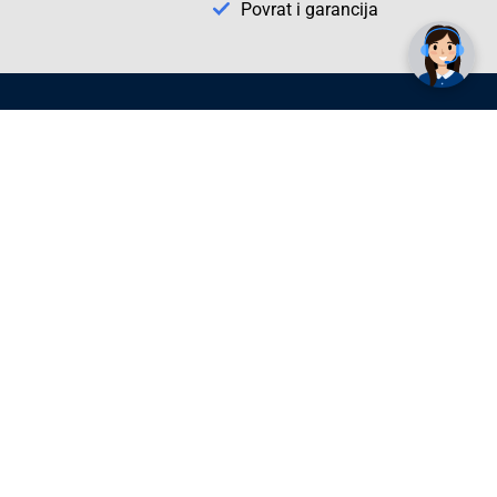
Povrat i garancija
Conrad Newsletter
radno vrijeme
pon. - sub.: 9:00 - 21:00
nedjelja: neradna
tel. maloprodaja:+387 033 65 58 07
tel. veleprodaja:+387 033 71 23 90
info@conrad.ba
Prijavite se sada. Budite obaviješteni o
svim novostima i rješenjima putem e-
pošte. U bilo kojem trenutku možete