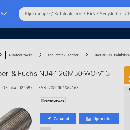
Da
biste
potražili
proizvod,
unesite
ključnu
man proizvoda i
riječ,
kataloški
broj,
Automatizacija
Industrijski senzori
Industrijski induktivni
EAN
ili
serijski
Pepperl & Fuchs NJ4-12GM50-WO-V13
broj
Oznaka:
026587
EAN:
2050006352168
Fizičko lice
Zapamti
Uporedite