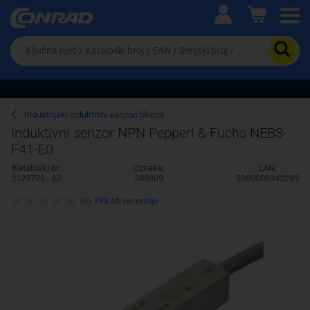
Ova postavka prilagođava asortiman proizvoda i
cijene vašim potrebama.
Da
biste
potražili
proizvod,
unesite
ključnu
Pravno lice
Fizičko lice
Industrijski induktivni senzori blizine
riječ,
Induktivni senzor NPN Pepperl & Fuchs NEB3-
kataloški
F41-E0
broj,
EAN
Kataloški br:
Oznaka:
EAN:
ili
2129726 - 62
243809
2050006343289
serijski
broj
(0)
Prikaži recenzije