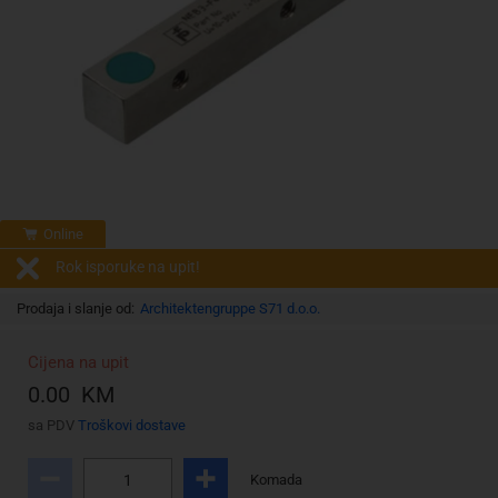
Online
Rok isporuke na upit!
Prodaja i slanje od:
Architektengruppe S71 d.o.o.
Cijena na upit
0.00 KM
sa PDV
Troškovi dostave
Komada