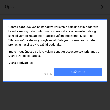
Opis
Ocjene kupaca
Conrad zahtijeva vaš pristanak za korištenje pojedinačnih podataka
kako bi se osigurala funkcionalnost web stranice i između ostalog,
kako bi vam pokazao informacije o vašim interesima. Klikom na
"Slažem se" dajete svoju saglasnost. Detaljne informacije možete
pronaći u našoj izjavi o zaštiti podataka.
Imate mogućnost da u bilo kojem trenutku povučete svoj pristanak u
izjavi o zaštiti podataka.
Izjava o privatnosti
Slažem se
Odbiti