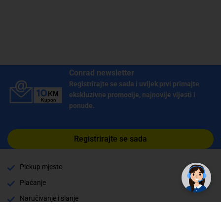
Conrad newsletter
Registrirajte se sada i uvijek prvi primajte
ekskluzivne promocije, najnovije vijesti i
ponude.
Registrirajte se sada
✕
Trebate pomoć? Tu smo! 👋
Pickup mjesto
Plaćanje
Naručivanje i slanje
Povrat i garancija