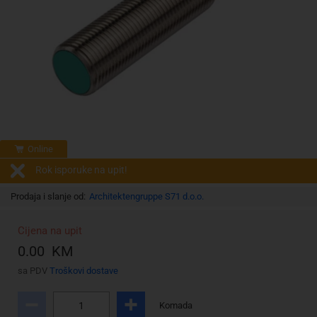
Online
Rok isporuke na upit!
Prodaja i slanje od:
Architektengruppe S71 d.o.o.
Cijena na upit
0.00 KM
sa PDV
Troškovi dostave
Komada