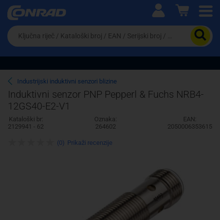
Ova postavka prilagođava asortiman proizvoda i
cijene vašim potrebama.
Da
biste
potražili
proizvod,
unesite
ključnu
Pravno lice
Fizičko lice
Industrijski induktivni senzori blizine
riječ,
Induktivni senzor PNP Pepperl & Fuchs NRB4-
kataloški
12GS40-E2-V1
broj,
EAN
Kataloški br:
Oznaka:
EAN:
ili
2129941 - 62
264602
2050006353615
serijski
broj
(0)
Prikaži recenzije