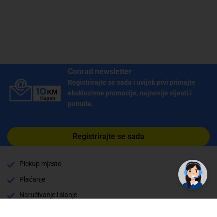
Conrad newsletter
Registrirajte se sada i uvijek prvi primajte
ekskluzivne promocije, najnovije vijesti i
ponude.
Registrirajte se sada
✕
Trebate pomoć? Tu smo! 👋
Pickup mjesto
Plaćanje
Naručivanje i slanje
Povrat i garancija