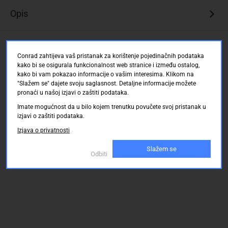
Opis
Ocjene kupaca
Conrad zahtijeva vaš pristanak za korištenje pojedinačnih podataka
kako bi se osigurala funkcionalnost web stranice i između ostalog,
kako bi vam pokazao informacije o vašim interesima. Klikom na
"Slažem se" dajete svoju saglasnost. Detaljne informacije možete
pronaći u našoj izjavi o zaštiti podataka.
Imate mogućnost da u bilo kojem trenutku povučete svoj pristanak u
izjavi o zaštiti podataka.
Izjava o privatnosti
Slažem se
Odbiti