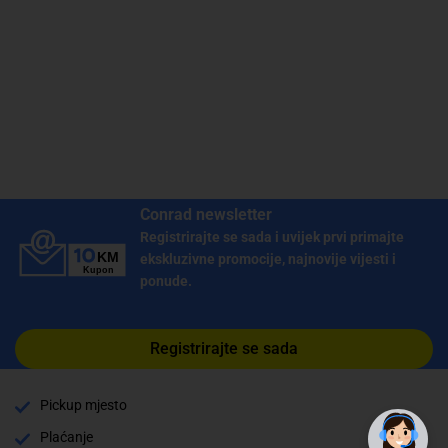
Conrad newsletter
Registrirajte se sada i uvijek prvi primajte
ekskluzivne promocije, najnovije vijesti i
ponude.
Registrirajte se sada
✕
Trebate pomoć? Tu smo! 👋
Pickup mjesto
Plaćanje