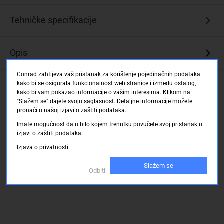
Dugotrajni
Tehničke specifikacije
Ovaj
tekst
Opis
je
strojno
preveden.
Conrad zahtijeva vaš pristanak za korištenje pojedinačnih podataka
Ocjene kupaca
kako bi se osigurala funkcionalnost web stranice i između ostalog,
kako bi vam pokazao informacije o vašim interesima. Klikom na
"Slažem se" dajete svoju saglasnost. Detaljne informacije možete
pronaći u našoj izjavi o zaštiti podataka.
Imate mogućnost da u bilo kojem trenutku povučete svoj pristanak u
izjavi o zaštiti podataka.
Izjava o privatnosti
Slažem se
Odbiti