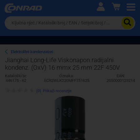
Ova postavka prilagođava asortiman proizvoda i
cijene vašim potrebama.
Da
biste
potražili
proizvod,
unesite
ključnu
Pravno lice
Fizičko lice
Elektrolitni kondenzatori
riječ,
Jianghai Long-Life Viskonapon.radijalni
kataloški
kondenz. (OxV) 16 mmx 25 mm 22F 450V
broj,
EAN
Kataloški br:
Oznaka:
EAN:
ili
446175 - 62
ECR2WLK220MFF751625
2050000123214
serijski
broj
(0)
Prikaži recenzije