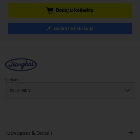
Dodaj u košaricu
Dodati na listu želja
Varijante
Izdvojeno & Detalji