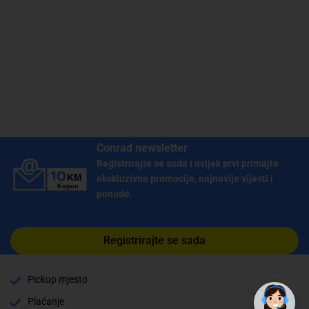
Conrad newsletter
Registrirajte se sada i uvijek prvi primajte
ekskluzivne promocije, najnovije vijesti i
ponude.
Registrirajte se sada
✕
Trebate pomoć? Tu smo! 👋
Pickup mjesto
Plaćanje