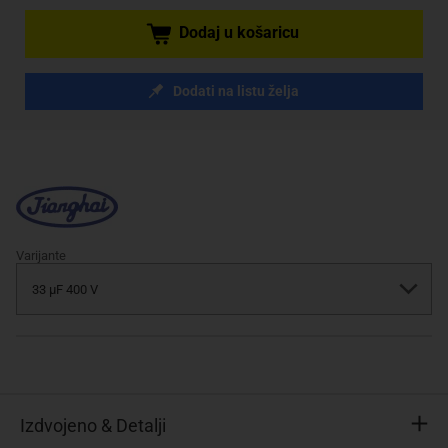
Dodaj u košaricu
Dodati na listu želja
Varijante
Izdvojeno & Detalji