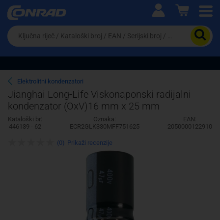
Ova postavka prilagođava asortiman proizvoda i
cijene vašim potrebama.
Da
biste
potražili
proizvod,
unesite
ključnu
Pravno lice
Fizičko lice
Elektrolitni kondenzatori
riječ,
Jianghai Long-Life Viskonaponski radijalni
kataloški
kondenzator (OxV)16 mm x 25 mm
broj,
EAN
Kataloški br:
Oznaka:
EAN:
ili
446139 - 62
ECR2GLK330MFF751625
2050000122910
serijski
broj
(0)
Prikaži recenzije