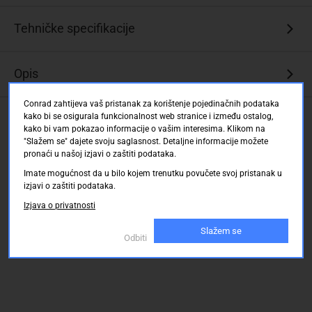
Dugotrajni
Tehničke specifikacije
Ovaj
tekst
Opis
je
strojno
preveden.
Conrad zahtijeva vaš pristanak za korištenje pojedinačnih podataka
Ocjene kupaca
kako bi se osigurala funkcionalnost web stranice i između ostalog,
kako bi vam pokazao informacije o vašim interesima. Klikom na
"Slažem se" dajete svoju saglasnost. Detaljne informacije možete
pronaći u našoj izjavi o zaštiti podataka.
Imate mogućnost da u bilo kojem trenutku povučete svoj pristanak u
izjavi o zaštiti podataka.
Izjava o privatnosti
Slažem se
Odbiti