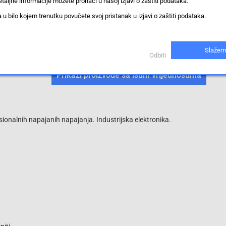
taljne informacije možete pronaći u našoj izjavi o zaštiti podataka.
30 mm
 bilo kojem trenutku povučete svoj pristanak u izjavi o zaštiti podataka.
elektrolitički kondenzator
Slažem
(na 105ºC) 4000 h
Odbiti
Prikaži proizvode sa istim vrijednostima
sionalnih napajanih napajanja. Industrijska elektronika.