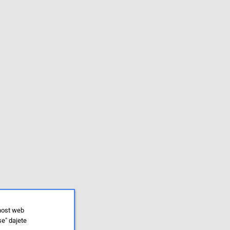
lnost web
se" dajete