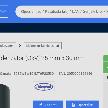
Da
biste
potražili
proizvod,
unesite
ključnu
man proizvoda i
riječ,
kataloški
broj,
ndenzatori
Elektrolitni kondenzatori
EAN
ili
ondenzator (OxV) 25 mm x 30 mm
serijski
broj
Oznaka:
ECS2WBW101MT6P22530
EAN:
2050000122156
Fizičko lice
Zapamti
Uporedite