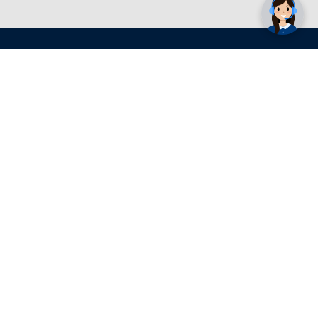
Conrad Newsletter
radno vrijeme
pon. - sub.: 9:00 - 21:00
nedjelja: neradna
tel. maloprodaja:+387 033 65 58 07
tel. veleprodaja:+387 033 71 23 90
info@conrad.ba
Prijavite se sada. Budite obaviješteni o
svim novostima i rješenjima putem e-
pošte. U bilo kojem trenutku možete
prijavu besplatno otkazati.
Više >>