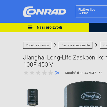
Fizičko lice
sa PDV
Naši proizvodi
Ova postavka prilagođava asorti
cijene vašim potrebama.
Početna stranica
Pasivne komponente
Ko
Jianghai Long-Life Zaskočni k
100F 450 V
(0)
Kataloški br:
446047 - 62
Pravno lice