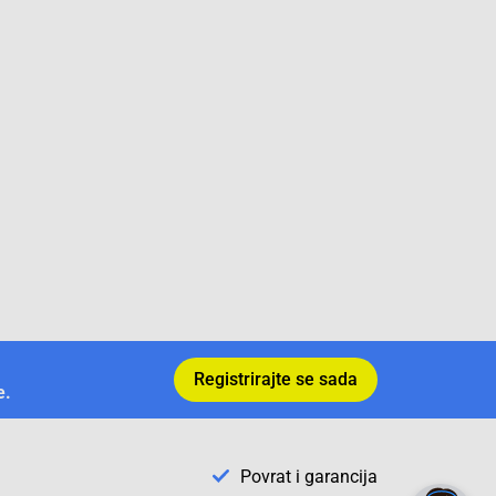
Registrirajte se sada
e.
✕
Trebate pomoć? Tu smo! 👋
Povrat i garancija