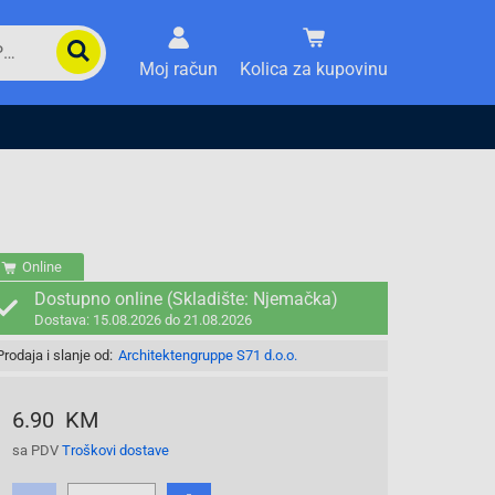
Moj račun
Kolica za kupovinu
Online
Dostupno online (Skladište: Njemačka)
Dostava: 15.08.2026 do 21.08.2026
Prodaja i slanje od:
Architektengruppe S71 d.o.o.
6.90 KM
sa PDV
Troškovi dostave