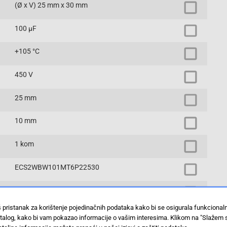
(Ø x V) 25 mm x 30 mm
100 µF
+105 °C
450 V
25 mm
10 mm
1 kom
ECS2WBW101MT6P22530
SnapIn
š pristanak za korištenje pojedinačnih podataka kako bi se osigurala funkciona
20 %
stalog, kako bi vam pokazao informacije o vašim interesima. Klikom na "Slažem 