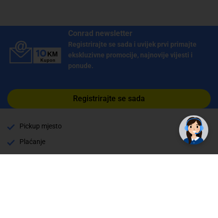
Conrad newsletter
Registrirajte se sada i uvijek prvi primajte
ekskluzivne promocije, najnovije vijesti i
ponude.
Registrirajte se sada
Pickup mjesto
Plaćanje
Naručivanje i slanje
Povrat i garancija
Način plaćanja