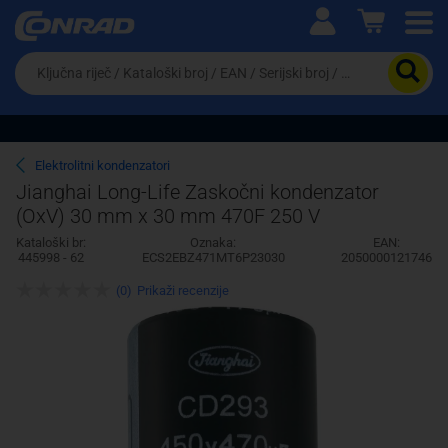
Ova postavka prilagođava asortiman proizvoda i
cijene vašim potrebama.
Da
biste
potražili
proizvod,
unesite
ključnu
Pravno lice
Fizičko lice
Elektrolitni kondenzatori
riječ,
Jianghai Long-Life Zaskočni kondenzator
kataloški
(OxV) 30 mm x 30 mm 470F 250 V
broj,
EAN
Kataloški br:
Oznaka:
EAN:
ili
445998 - 62
ECS2EBZ471MT6P23030
2050000121746
serijski
broj
(0)
Prikaži recenzije