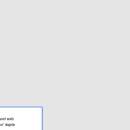
lnost web
se" dajete