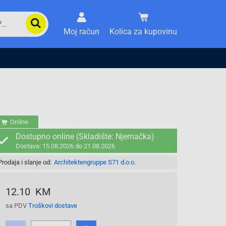
Moj račun
Kolica za kupovinu
Online
Dostupno online (Skladište: Njemačka)
Dostava: 15.08.2026 do 21.08.2026
Prodaja i slanje od:
Architektengruppe S71 d.o.o.
12.10 KM
sa PDV
Troškovi dostave