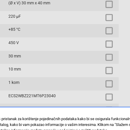
(Ø x V) 30 mm x 40 mm
220 µF
+85 °C
450 V
30 mm
10 mm
1 kom
ECS2WBZ221MT6P23040
SnapIn
š pristanak za korištenje pojedinačnih podataka kako bi se osigurala funkciona
20 %
stalog, kako bi vam pokazao informacije o vašim interesima. Klikom na "Slažem 