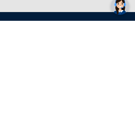
Conrad Newsletter
radno vrijeme
pon. - sub.: 9:00 - 21:00
nedjelja: neradna
tel. maloprodaja:+387 033 65 58 07
tel. veleprodaja:+387 033 71 23 90
info@conrad.ba
Prijavite se sada. Budite obaviješteni o
svim novostima i rješenjima putem e-
pošte. U bilo kojem trenutku možete
prijavu besplatno otkazati.
Više >>