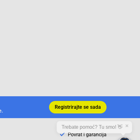
Registrirajte se sada
e.
✕
Trebate pomoć? Tu smo! 👋
Povrat i garancija