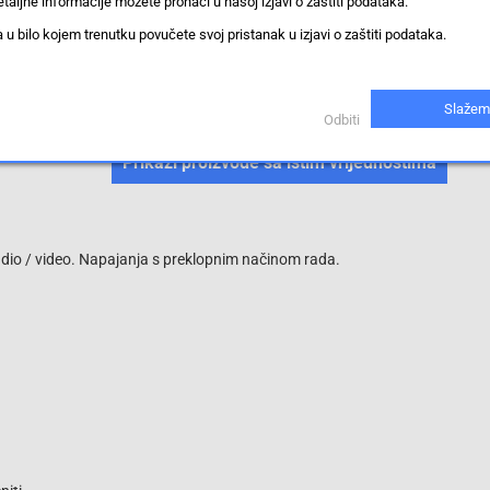
taljne informacije možete pronaći u našoj izjavi o zaštiti podataka.
40 mm
 bilo kojem trenutku povučete svoj pristanak u izjavi o zaštiti podataka.
elektrolitički kondenzator
Slažem
(na 85ºC) 4000 h
Odbiti
Prikaži proizvode sa istim vrijednostima
udio / video. Napajanja s preklopnim načinom rada.