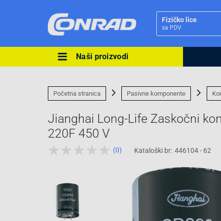
Fizičko lice
sa PDV
Naši proizvodi
Ova postavka prilagođava asorti
cijene vašim potrebama.
Početna stranica
Pasivne komponente
Ko
Jianghai Long-Life Zaskočni k
220F 450 V
(0)
Kataloški br:
446104 - 62
Pravno lice