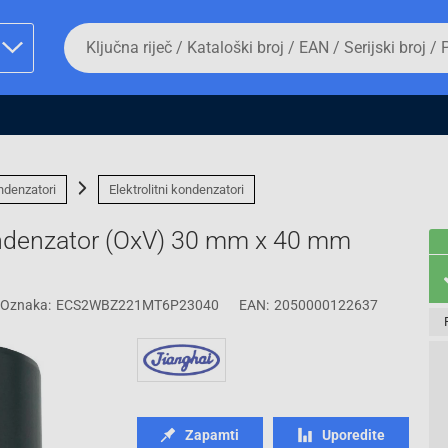
Da
biste
potražili
proizvod,
unesite
ključnu
man proizvoda i
riječ,
kataloški
broj,
ndenzatori
Elektrolitni kondenzatori
EAN
ili
ondenzator (OxV) 30 mm x 40 mm
serijski
broj
Oznaka:
ECS2WBZ221MT6P23040
EAN:
2050000122637
Fizičko lice
Zapamti
Uporedite