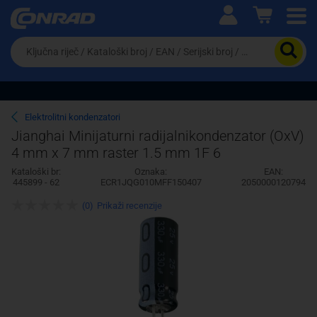
Ova postavka prilagođava asortiman proizvoda i
cijene vašim potrebama.
Da
biste
potražili
proizvod,
unesite
ključnu
Pravno lice
Fizičko lice
Elektrolitni kondenzatori
riječ,
Jianghai Minijaturni radijalnikondenzator (OxV)
kataloški
4 mm x 7 mm raster 1.5 mm 1F 6
broj,
EAN
Kataloški br:
Oznaka:
EAN:
ili
445899 - 62
ECR1JQG010MFF150407
2050000120794
serijski
broj
(0)
Prikaži recenzije