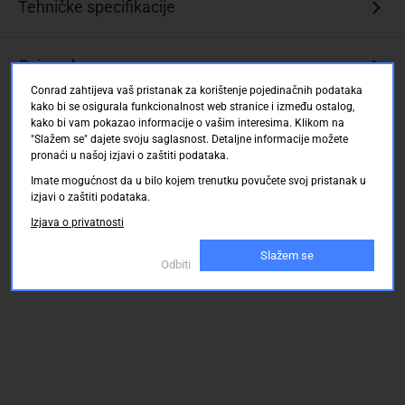
Tehničke specifikacije
Ocjene kupaca
Conrad zahtijeva vaš pristanak za korištenje pojedinačnih podataka
kako bi se osigurala funkcionalnost web stranice i između ostalog,
kako bi vam pokazao informacije o vašim interesima. Klikom na
"Slažem se" dajete svoju saglasnost. Detaljne informacije možete
pronaći u našoj izjavi o zaštiti podataka.
Imate mogućnost da u bilo kojem trenutku povučete svoj pristanak u
izjavi o zaštiti podataka.
Izjava o privatnosti
Slažem se
Odbiti