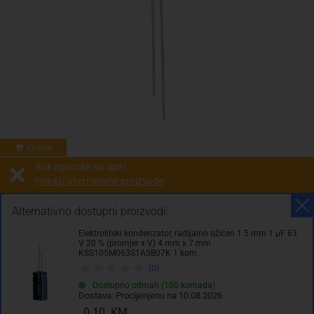
Online
Rok isporuke na upit!
Prikaži alternativne proizvode
Prodaja i slanje od:
Architektengruppe S71 d.o.o.
Alternativno dostupni proizvodi:
Elektrolitski kondenzator, radijalno ožičen 1.5 mm 1 µF 63
Cijena na upit
V 20 % (promjer x V) 4 mm x 7 mm
KSS105M063S1A5B07K 1 kom.
0.00 KM
(0)
sa PDV
Troškovi dostave
Dostupno odmah (100 komada)
Dostava: Procijenjeno na 10.08.2026
0.10 KM
Komada