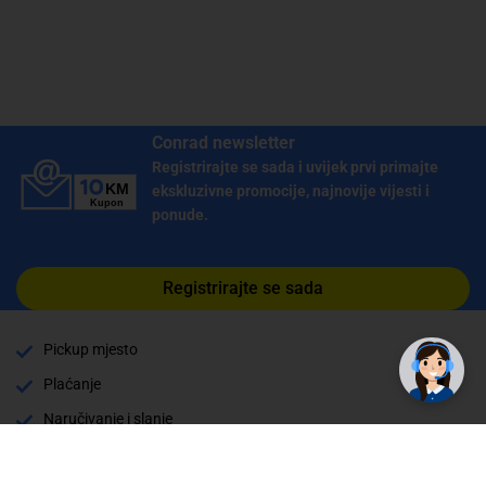
Conrad newsletter
Registrirajte se sada i uvijek prvi primajte
ekskluzivne promocije, najnovije vijesti i
ponude.
Registrirajte se sada
✕
Trebate pomoć? Tu smo! 👋
Pickup mjesto
Plaćanje
Naručivanje i slanje
Povrat i garancija