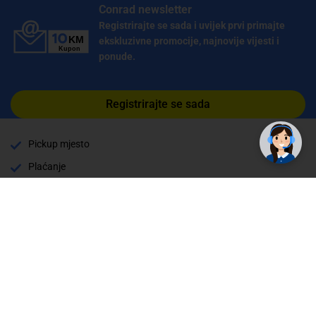
Conrad newsletter
Registrirajte se sada i uvijek prvi primajte
ekskluzivne promocije, najnovije vijesti i
ponude.
Registrirajte se sada
Pickup mjesto
Plaćanje
Naručivanje i slanje
Povrat i garancija
Način plaćanja