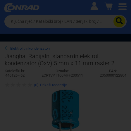
Ova postavka prilagođava asortiman proizvoda i
cijene vašim potrebama.
Da
biste
potražili
proizvod,
unesite
ključnu
Pravno lice
Fizičko lice
Elektrolitni kondenzatori
riječ,
Jianghai Radijalni standardnielektrol.
kataloški
kondenzator (OxV) 5 mm x 11 mm raster 2
broj,
EAN
Kataloški br:
Oznaka:
EAN:
ili
446126 - 62
ECR1VPT100MFF200511
2050000122804
serijski
broj
(0)
Prikaži recenzije