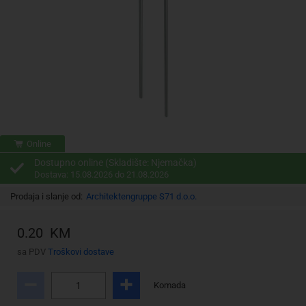
Online
Dostupno online (Skladište: Njemačka)
Dostava: 15.08.2026 do 21.08.2026
Prodaja i slanje od:
Architektengruppe S71 d.o.o.
0.20 KM
sa PDV
Troškovi dostave
Komada