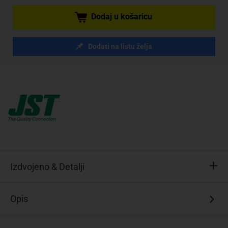
Dodaj u košaricu
Dodati na listu želja
Izdvojeno & Detalji
Content:
Opis
1
St.