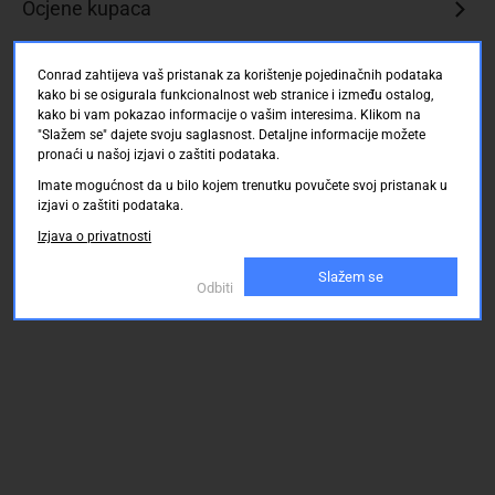
Ocjene kupaca
Broj
redova:
1
Conrad zahtijeva vaš pristanak za korištenje pojedinačnih podataka
Ukupan
kako bi se osigurala funkcionalnost web stranice i između ostalog,
broj
kako bi vam pokazao informacije o vašim interesima. Klikom na
polova:
"Slažem se" dajete svoju saglasnost. Detaljne informacije možete
pronaći u našoj izjavi o zaštiti podataka.
2
Imate mogućnost da u bilo kojem trenutku povučete svoj pristanak u
izjavi o zaštiti podataka.
Izjava o privatnosti
Slažem se
Odbiti