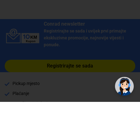
Conrad newsletter
Registrirajte se sada i uvijek prvi primajte
ekskluzivne promocije, najnovije vijesti i
ponude.
Registrirajte se sada
Pickup mjesto
Plaćanje
Naručivanje i slanje
Povrat i garancija
Način plaćanja