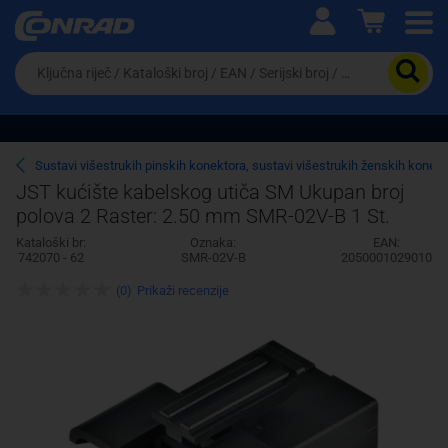
Ova postavka prilagođava asortiman proizvoda i
cijene vašim potrebama.
Da
biste
potražili
proizvod,
unesite
ključnu
Pravno lice
Fizičko lice
Sustavi višestrukih pinskih konektora, sustavi višestrukih ženskih konek
riječ,
JST kućište kabelskog utiča SM Ukupan broj
kataloški
polova 2 Raster: 2.50 mm SMR-02V-B 1 St.
broj,
EAN
Kataloški br:
Oznaka:
EAN:
ili
742070 - 62
SMR-02V-B
2050001029010
serijski
broj
(0)
Prikaži recenzije