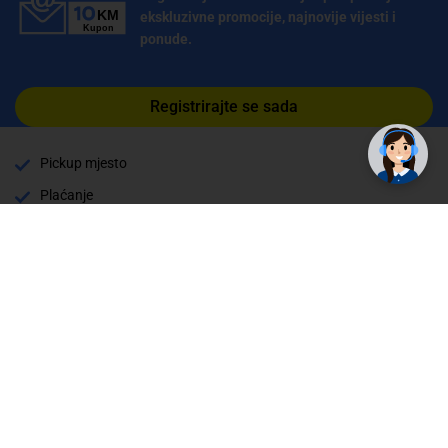
ekskluzivne promocije, najnovije vijesti i
ponude.
Registrirajte se sada
Pickup mjesto
Plaćanje
Naručivanje i slanje
Povrat i garancija
Način plaćanja