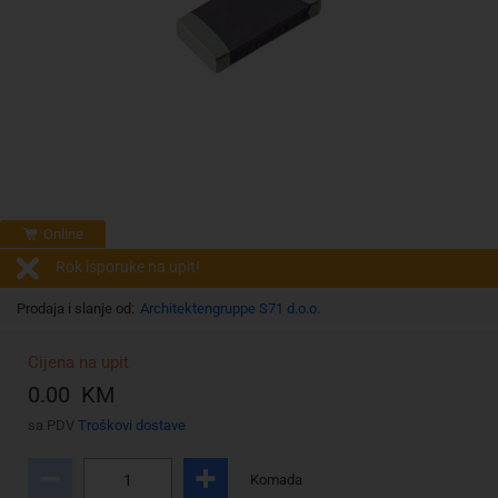
Online
Rok isporuke na upit!
Prodaja i slanje od:
Architektengruppe S71 d.o.o.
Cijena na upit
0.00 KM
sa PDV
Troškovi dostave
Komada