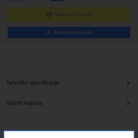
Dodaj u košaricu
Dodati na listu želja
Tehničke specifikacije
Ocjene kupaca