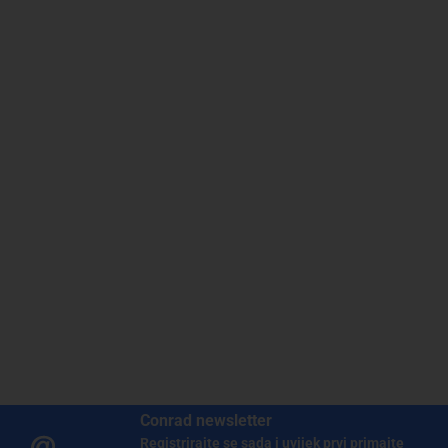
Conrad newsletter
Registrirajte se sada i uvijek prvi primajte