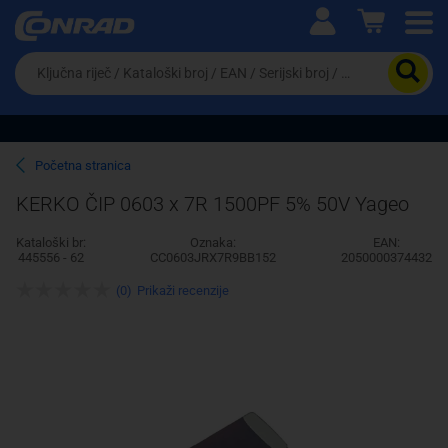
Ova postavka prilagođava asortiman proizvoda i
cijene vašim potrebama.
Da
biste
potražili
proizvod,
unesite
ključnu
Pravno lice
Fizičko lice
Početna stranica
riječ,
kataloški
KERKO ČIP 0603 x 7R 1500PF 5% 50V Yageo
broj,
EAN
Kataloški br:
Oznaka:
EAN:
ili
445556 - 62
CC0603JRX7R9BB152
2050000374432
serijski
broj
(0)
Prikaži recenzije