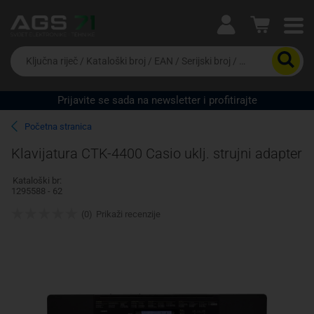
Ova postavka prilagođava asortiman proizvoda i
cijene vašim potrebama.
Da
biste
potražili
proizvod,
Prijavite se sada na newsletter i profitirajte
unesite
Pravno lice
Fizičko lice
ključnu
Početna stranica
riječ,
kataloški
Klavijatura CTK-4400 Casio uklj. strujni adapter
broj,
EAN
Kataloški br:
ili
1295588 - 62
serijski
broj
(0)
Prikaži recenzije