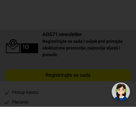
AGS71 newsletter
Registrirajte se sada i uvijek prvi primajte
ekskluzivne promocije, najnovije vijesti i
ponude.
Registrirajte se sada
Pickup mjesto
Plaćanje
Naručivanje i slanje
Povrat i garancija