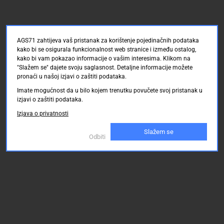
AGS71 zahtijeva vaš pristanak za korištenje pojedinačnih podataka
kako bi se osigurala funkcionalnost web stranice i između ostalog,
kako bi vam pokazao informacije o vašim interesima. Klikom na
"Slažem se" dajete svoju saglasnost. Detaljne informacije možete
pronaći u našoj izjavi o zaštiti podataka.
Imate mogućnost da u bilo kojem trenutku povučete svoj pristanak u
izjavi o zaštiti podataka.
Izjava o privatnosti
Slažem se
Odbiti