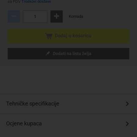
sa PDV
Troškovi dostave
Komada
Dodaj u košaricu
Dodati na listu želja
Tehničke specifikacije
Ocjene kupaca