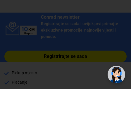
Conrad newsletter
Registrirajte se sada i uvijek prvi primajte
ekskluzivne promocije, najnovije vijesti i
ponude.
✕
Registrirajte se sada
Trebate pomoć? Tu smo! 👋
Pickup mjesto
Plaćanje
Naručivanje i slanje
Povrat i garancija
Način plaćanja