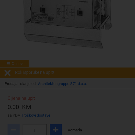
Online
Rok isporuke na upit!
Prodaja i slanje od:
Architektengruppe S71 d.o.o.
Cijena na upit
0.00 KM
sa PDV
Troškovi dostave
Komada