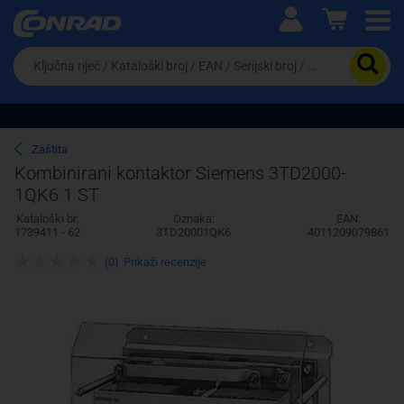
Ova postavka prilagođava asortiman proizvoda i
cijene vašim potrebama.
Da
biste
potražili
proizvod,
unesite
ključnu
Pravno lice
Fizičko lice
Zaštita
riječ,
Kombinirani kontaktor Siemens 3TD2000-
kataloški
1QK6 1 ST
broj,
EAN
Kataloški br:
Oznaka:
EAN:
ili
1739411 - 62
3TD20001QK6
4011209079861
serijski
broj
(0)
Prikaži recenzije