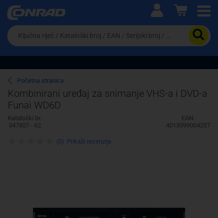
Ova postavka prilagođava asortiman proizvoda i
cijene vašim potrebama.
Da
biste
potražili
proizvod,
unesite
ključnu
Pravno lice
Fizičko lice
Početna stranica
riječ,
Kombinirani uređaj za snimanje VHS-a i DVD-a
kataloški
Funai WD6D
broj,
EAN
Kataloški br:
EAN:
ili
347807 - 62
4013099004237
serijski
broj
(0)
Prikaži recenzije