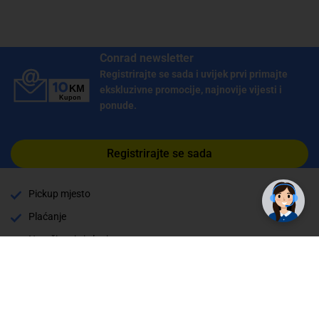
Conrad newsletter
Registrirajte se sada i uvijek prvi primajte
ekskluzivne promocije, najnovije vijesti i
ponude.
Registrirajte se sada
Pickup mjesto
Plaćanje
Naručivanje i slanje
Povrat i garancija
Način plaćanja