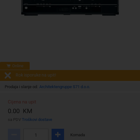
Online
Rok isporuke na upit!
Prodaja i slanje od:
Architektengruppe S71 d.o.o.
Cijena na upit
0.00 KM
sa PDV
Troškovi dostave
Komada