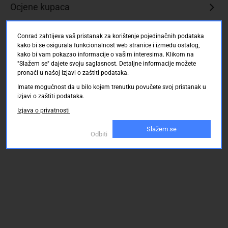
Ocjene kupaca
s
DVD-
a
Conrad zahtijeva vaš pristanak za korištenje pojedinačnih podataka
na
kako bi se osigurala funkcionalnost web stranice i između ostalog,
VHS
kako bi vam pokazao informacije o vašim interesima. Klikom na
ili
"Slažem se" dajete svoju saglasnost. Detaljne informacije možete
obrnuto
pronaći u našoj izjavi o zaštiti podataka.
DVB-
Imate mogućnost da u bilo kojem trenutku povučete svoj pristanak u
T
izjavi o zaštiti podataka.
tuner
Izjava o privatnosti
ugrađen
Slažem se
Reprodukcija
Odbiti
brojnih
formata
kao
DivX
/
DivX
HD
USB