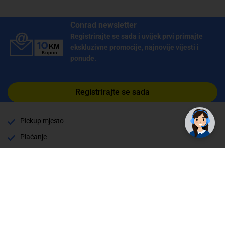
Conrad newsletter
Registrirajte se sada i uvijek prvi primajte
ekskluzivne promocije, najnovije vijesti i
ponude.
Registrirajte se sada
Pickup mjesto
Plaćanje
Naručivanje i slanje
Povrat i garancija
Način plaćanja