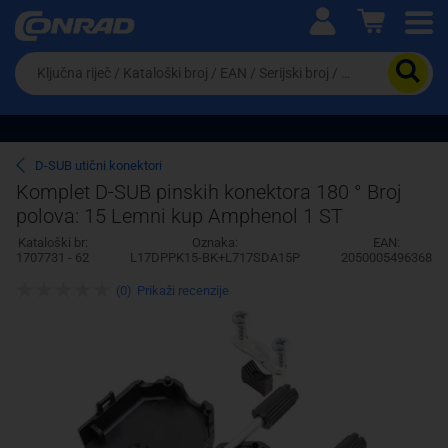
Ova postavka prilagođava asortiman proizvoda i
cijene vašim potrebama.
Da
biste
potražili
proizvod,
unesite
ključnu
Pravno lice
Fizičko lice
D-SUB utični konektori
riječ,
Komplet D-SUB pinskih konektora 180 ° Broj
kataloški
polova: 15 Lemni kup Amphenol 1 ST
broj,
EAN
Kataloški br:
Oznaka:
EAN:
ili
1707731 - 62
L17DPPK15-BK+L717SDA15P
2050005496368
serijski
broj
(0)
Prikaži recenzije