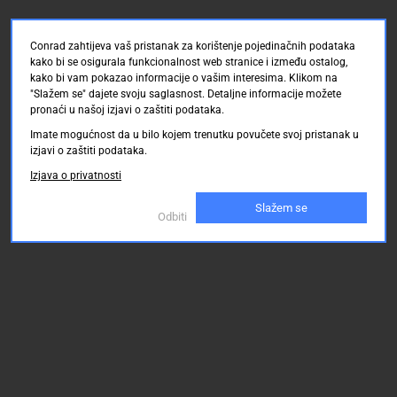
Broj
redova:
Conrad zahtijeva vaš pristanak za korištenje pojedinačnih podataka
2
kako bi se osigurala funkcionalnost web stranice i između ostalog,
Broj
kako bi vam pokazao informacije o vašim interesima. Klikom na
"Slažem se" dajete svoju saglasnost. Detaljne informacije možete
polova:
pronaći u našoj izjavi o zaštiti podataka.
15
Imate mogućnost da u bilo kojem trenutku povučete svoj pristanak u
izjavi o zaštiti podataka.
Izjava o privatnosti
Slažem se
Odbiti