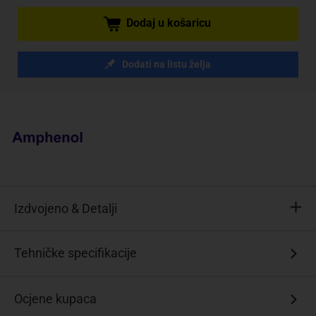
Dodaj u košaricu
Dodati na listu želja
Izdvojeno & Detalji
komplet
Tehničke specifikacije
D-
Sub
pinskih
Ocjene kupaca
konektora