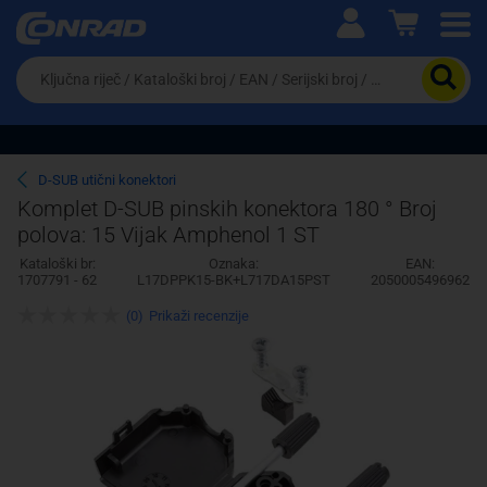
Ova postavka prilagođava asortiman proizvoda i
cijene vašim potrebama.
Da
biste
potražili
proizvod,
unesite
ključnu
Pravno lice
Fizičko lice
D-SUB utični konektori
riječ,
Komplet D-SUB pinskih konektora 180 ° Broj
kataloški
polova: 15 Vijak Amphenol 1 ST
broj,
EAN
Kataloški br:
Oznaka:
EAN:
ili
1707791 - 62
L17DPPK15-BK+L717DA15PST
2050005496962
serijski
broj
(0)
Prikaži recenzije