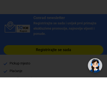
Conrad newsletter
Registrirajte se sada i uvijek prvi primajte
ekskluzivne promocije, najnovije vijesti i
ponude.
Registrirajte se sada
Pickup mjesto
Plaćanje
Naručivanje i slanje
Povrat i garancija
Način plaćanja