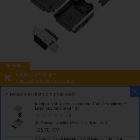
Online
Rok isporuke na upit!
Prikaži alternativne proizvode
Prodaja i slanje od:
Architektengruppe S71 d.o.o.
Alternativno dostupni proizvodi:
Komplet D-SUB pinskih konektora 180 ° Broj polova: 25
Cijena na upit
Lemni kup Amphenol 1 ST
0.00 KM
(0)
Dostupno online (Skladište: Njemačka)
sa PDV
Troškovi dostave
25.70 KM
Višestruki ženski konektor D-SUB komplet 180 ° Broj
Komada