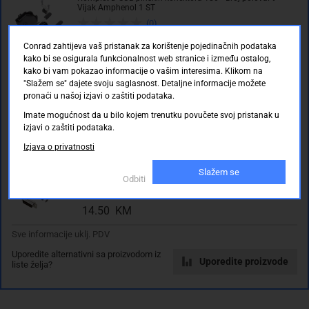
Ocjene kupaca
Vijak Amphenol 1 ST
konektora
(0)
Broj
Dostupno online (Skladište: Njemačka)
Conrad zahtijeva vaš pristanak za korištenje pojedinačnih podataka
redova:
63.50 KM
kako bi se osigurala funkcionalnost web stranice i između ostalog,
2
kako bi vam pokazao informacije o vašim interesima. Klikom na
Komplet D-SUB pinskih konektora 180 ° Broj polova: 15
Broj
"Slažem se" dajete svoju saglasnost. Detaljne informacije možete
Lemni kup Amphenol 1 ST
polova:
pronaći u našoj izjavi o zaštiti podataka.
(0)
15
Imate mogućnost da u bilo kojem trenutku povučete svoj pristanak u
Dostupno online (Skladište: Njemačka)
izjavi o zaštiti podataka.
40.00 KM
Izjava o privatnosti
Komplet D-SUB pinskih konektora 180 ° Broj polova: 15
Lemni kup TRU COMPONENTS TCTRIP15DMPK 1 ST
Slažem se
(0)
Odbiti
Rasprodano
14.50 KM
Sve informacije uklj. PDV
Uporedite alternativni sa proizvodom iz
Uporedite proizvode
liste želja?