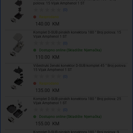
polova: 15 Vijak Amphenol 1 ST
(0)
Rasprodano
Dodaj u košaricu
140.00 KM
Komplet D-SUB pinskih konektora 180 ° Broj polova: 15
Dodati na listu želja
Vijak Amphenol 1 ST
(0)
Dostupno online (Skladište: Njemačka)
110.00 KM
Višestruki ženski konektor D-SUB komplet 45 ° Broj polova:
15 Vijak Amphenol 1 ST
(0)
Rasprodano
135.00 KM
Izdvojeno & Detalji
Komplet D-SUB pinskih konektora 180 ° Broj polova: 25
Vijak Amphenol 1 ST
(0)
komplet
Tehničke specifikacije
Dostupno online (Skladište: Njemačka)
D-
155.00 KM
Sub
pinskih
Komplet D-SUB pinskih konektora 180 ° Broj polova: 9