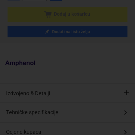
Dodaj u košaricu
Dodati na listu želja
Izdvojeno & Detalji
Komplet
Tehničke specifikacije
D-
SUB
pinskih
Ocjene kupaca