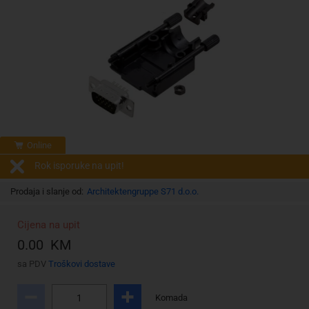
Online
Rok isporuke na upit!
Prodaja i slanje od:
Architektengruppe S71 d.o.o.
Cijena na upit
0.00 KM
sa PDV
Troškovi dostave
Komada