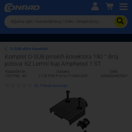
Ova postavka prilagođava asortiman proizvoda i
cijene vašim potrebama.
Da
biste
potražili
proizvod,
unesite
ključnu
Pravno lice
Fizičko lice
D-SUB utični konektori
riječ,
Komplet D-SUB pinskih konektora 180 ° Broj
kataloški
polova: 62 Lemni kup Amphenol 1 ST
broj,
EAN
Kataloški br:
Oznaka:
EAN:
ili
1707798 - 62
L17DTPK-P-37+L717HDC62P
2050005497037
serijski
broj
(0)
Prikaži recenzije