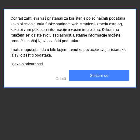
konektora
Broj
redova:
Conrad zahtijeva vaš pristanak za korištenje pojedinačnih podataka
3
kako bi se osigurala funkcionalnost web stranice i između ostalog,
kako bi vam pokazao informacije o vašim interesima. Klikom na
Broj
"Slažem se" dajete svoju saglasnost. Detaljne informacije možete
polova:
pronaći u našoj izjavi o zaštiti podataka.
62
Imate mogućnost da u bilo kojem trenutku povučete svoj pristanak u
izjavi o zaštiti podataka.
Izjava o privatnosti
Slažem se
Odbiti