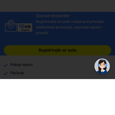
Conrad newsletter
Registrirajte se sada i uvijek prvi primajte
ekskluzivne promocije, najnovije vijesti i
ponude.
Registrirajte se sada
✕
Trebate pomoć? Tu smo! 👋
Pickup mjesto
Plaćanje
Naručivanje i slanje
Povrat i garancija
Način plaćanja