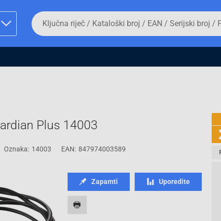
Da
biste
potražili
proizvod,
unesite
ključnu
man proizvoda i
riječ,
kataloški
broj,
EAN
ili
serijski
uardian Plus 14003
broj
Oznaka:
14003
EAN:
847974003589
Fizičko lice
Zapamti
Uporedite