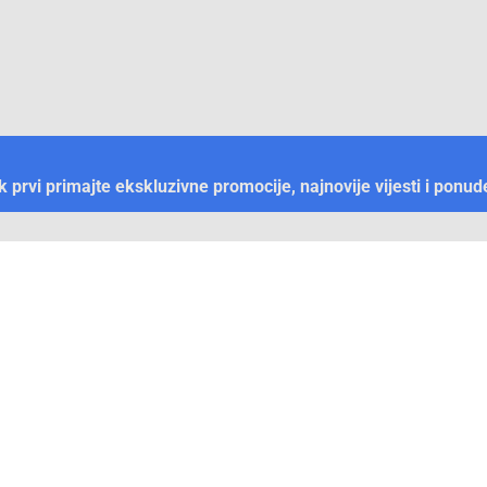
ek prvi primajte ekskluzivne promocije, najnovije vijesti i ponud
Plaćanje
Naručivanje i slanje
Otkrijte Conrad u BiH
ni dijelovi
O firmi Conrad
vka
Pickup mjesto u Sarajevu