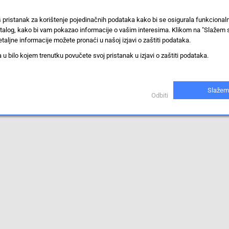
š pristanak za korištenje pojedinačnih podataka kako bi se osigurala funkciona
stalog, kako bi vam pokazao informacije o vašim interesima. Klikom na "Slažem 
taljne informacije možete pronaći u našoj izjavi o zaštiti podataka.
 bilo kojem trenutku povučete svoj pristanak u izjavi o zaštiti podataka.
iti.
Slažem
Odbiti