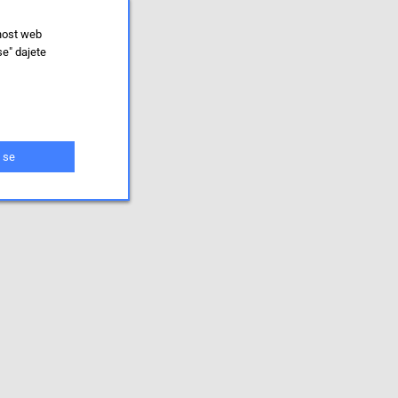
lnost web
se" dajete
 se