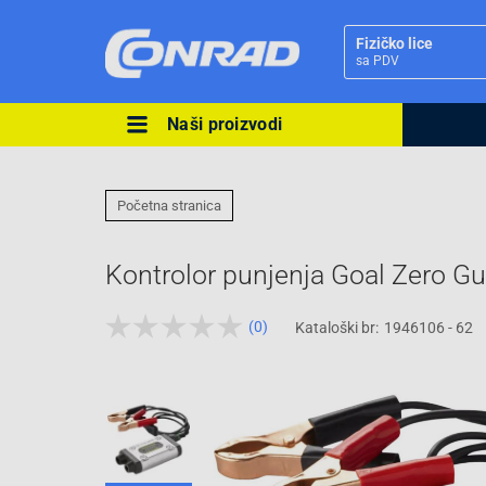
Fizičko lice
sa PDV
Naši proizvodi
Ova postavka prilagođava asorti
cijene vašim potrebama.
Početna stranica
Kontrolor punjenja Goal Zero G
(0)
Kataloški br:
1946106 - 62
Pravno lice