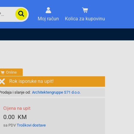
Moj račun
Kolica za kupovinu
Online
Rok isporuke na upit!
Prodaja i slanje od:
Architektengruppe S71 d.o.o.
Cijena na upit
0.00 KM
sa PDV
Troškovi dostave