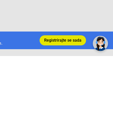
Registrirajte se sada
e.
Povrat i garancija
Conrad Newsletter
radno vrijeme
pon. - sub.: 9:00 - 21:00