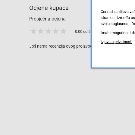
Ocjene kupaca
Conrad zahtijeva va
stranice i između o
Prosječna ocjena
svoju saglasnost. De
0.00 od 5 zvjezdica
Imate mogućnost da u
Izjava o privatnosti
Još nema recenzija ovog proizvoda, ali to možete promijen