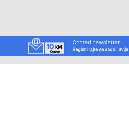
Conrad newsletter
Registrirajte se sada i uvij
Pickup mjesto
Način plaćanja
Pomoć
1. Rezerv
2. Popra