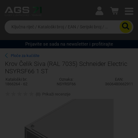
Ova postavka prilagođava asortiman proizvoda i
cijene vašim potrebama.
Da
biste
potražili
proizvod,
Prijavite se sada na newsletter i profitirajte
unesite
Pravno lice
Fizičko lice
ključnu
Ploče za kućište
riječ,
Krov Čelik Siva (RAL 7035) Schneider Electric
kataloški
NSYRSF66 1 ST
broj,
EAN
Kataloški br:
Oznaka:
EAN:
ili
1866264 - 62
NSYRSF66
3606480662911
serijski
broj
(0)
Prikaži recenzije