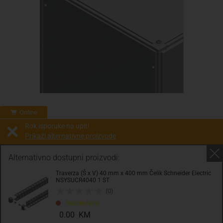
Online
Rok isporuke na upit!
Prikaži alternativne proizvode
Prodaja i slanje od:
Architektengruppe S71 d.o.o.
Alternativno dostupni proizvodi:
Traverza (Š x V) 40 mm x 400 mm Čelik Schneider Electric
Cijena na upit
NSYSUCR4040 1 ST
0.00 KM
(0)
Rasprodano
sa PDV
Troškovi dostave
0.00 KM