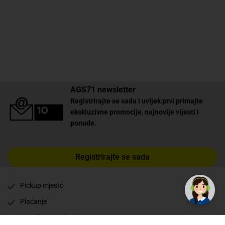
AGS71 newsletter
Registrirajte se sada i uvijek prvi primajte
ekskluzivne promocije, najnovije vijesti i
ponude.
Registrirajte se sada
✕
Trebate pomoć? Tu smo! 👋
Pickup mjesto
Plaćanje
Naručivanje i slanje