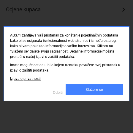
Ocjene kupaca
AGS71 zahtijeva vaš pristanak za korištenje pojedinačnih podataka
kako bi se osigurala funkcionalnost web stranice i između ostalog,
kako bi vam pokazao informacije o vašim interesima. Klikom na
"Slažem se" dajete svoju saglasnost. Detaljne informacije možete
pronaći u našoj izjavi o zaštiti podataka.
Imate mogućnost da u bilo kojem trenutku povučete svoj pristanak u
izjavi o zaštiti podataka.
Izjava o privatnosti
Slažem se
Odbiti