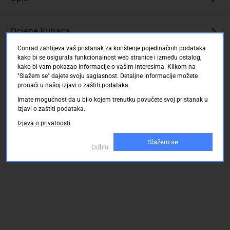
(Low
Smoke
Zero
Ocjene kupaca
Halogen)
za
Conrad zahtijeva vaš pristanak za korištenje pojedinačnih podataka
kako bi se osigurala funkcionalnost web stranice i između ostalog,
najbolje
kako bi vam pokazao informacije o vašim interesima. Klikom na
ponašanje
"Slažem se" dajete svoju saglasnost. Detaljne informacije možete
u
pronaći u našoj izjavi o zaštiti podataka.
slučaju
Imate mogućnost da u bilo kojem trenutku povučete svoj pristanak u
požara
izjavi o zaštiti podataka.
i
male
Izjava o privatnosti
emisije
Slažem se
dima.
Odbiti
Prozirni
crveni
konektor
s
metalnim
štitnikom
za