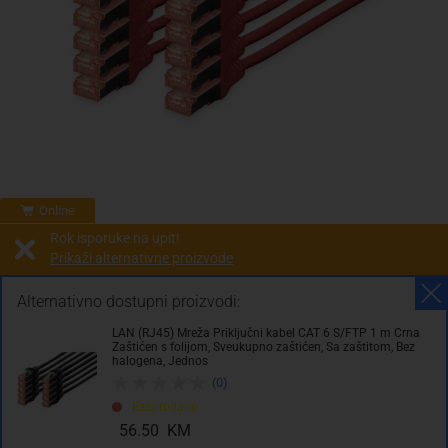
Online
Rok isporuke na upit!
Prikaži alternativne proizvode
Prodaja i slanje od:
Architektengruppe S71 d.o.o.
Alternativno dostupni proizvodi:
LAN (RJ45) Mreža Priključni kabel CAT 6 S/FTP 1 m Crna
63.80 KM
Zaštićen s folijom, Sveukupno zaštićen, Sa zaštitom, Bez
halogena, Jednos
sa PDV
Troškovi dostave
(0)
Rasprodano
Komada
56.50 KM