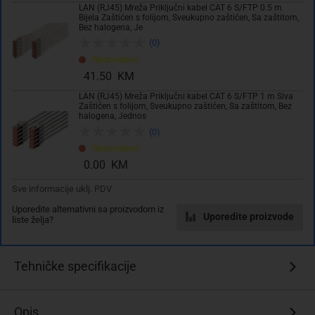
LAN (RJ45) Mreža Priključni kabel CAT 6 S/FTP 0.5 m
Bijela Zaštićen s folijom, Sveukupno zaštićen, Sa zaštitom,
Dodaj u košaricu
Bez halogena, Je
(0)
Rasprodano
Dodati na listu želja
41.50 KM
LAN (RJ45) Mreža Priključni kabel CAT 6 S/FTP 1 m Siva
Zaštićen s folijom, Sveukupno zaštićen, Sa zaštitom, Bez
halogena, Jednos
(0)
Rasprodano
0.00 KM
Sve informacije uklj. PDV
Uporedite alternativni sa proizvodom iz
Uporedite proizvode
liste želja?
Izdvojeno & Detalji
S
Tehničke specifikacije
vanjskom
jaknom
LSZH
Opis