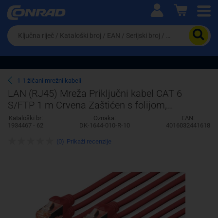
Ova postavka prilagođava asortiman proizvoda i
cijene vašim potrebama.
Da
biste
potražili
proizvod,
unesite
ključnu
Pravno lice
Fizičko lice
1-1 žičani mrežni kabeli
riječ,
LAN (RJ45) Mreža Priključni kabel CAT 6
kataloški
S/FTP 1 m Crvena Zaštićen s folijom,
broj,
EAN
Sveukupno zaštićen, Sa zaštitom, Bez
Kataloški br:
Oznaka:
EAN:
ili
1934467 - 62
DK-1644-010-R-10
4016032441618
halogena, Jedn
serijski
broj
(0)
Prikaži recenzije