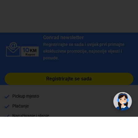
Conrad newsletter
Registrirajte se sada i uvijek prvi primajte
ekskluzivne promocije, najnovije vijesti i
ponude.
Registrirajte se sada
Pickup mjesto
Plaćanje
Naručivanje i slanje
Povrat i garancija