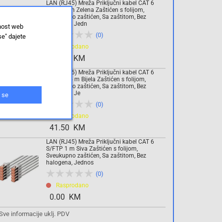
LAN (RJ45) Mreža Priključni kabel CAT 6
S/FTP 1 m Zelena Zaštićen s folijom,
Sveukupno zaštićen, Sa zaštitom, Bez
halogena, Jedn
lnost web
(0)
se" dajete
Rasprodano
57.50 KM
LAN (RJ45) Mreža Priključni kabel CAT 6
S/FTP 0.5 m Bijela Zaštićen s folijom,
Sveukupno zaštićen, Sa zaštitom, Bez
halogena, Je
 se
(0)
Rasprodano
41.50 KM
LAN (RJ45) Mreža Priključni kabel CAT 6
S/FTP 1 m Siva Zaštićen s folijom,
Sveukupno zaštićen, Sa zaštitom, Bez
halogena, Jednos
(0)
Rasprodano
0.00 KM
Sve informacije uklj. PDV