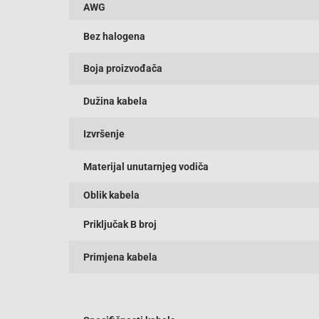
AWG
Bez halogena
Boja proizvođača
Dužina kabela
Izvršenje
Materijal unutarnjeg vodiča
Oblik kabela
Priključak B broj
Primjena kabela