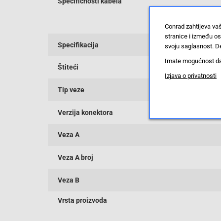
Specifičnosti kabela
Conrad zahtijeva va
stranice i između o
Specifikacija
svoju saglasnost. De
Imate mogućnost da u
Štiteći
Izjava o privatnosti
Tip veze
Verzija konektora
Veza A
Veza A broj
Veza B
Vrsta proizvoda