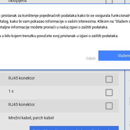
oklopljena
dvostruko oklopljen
ukupni zaslon
ekran od folije
š pristanak za korištenje pojedinačnih podataka kako bi se osigurala funkciona
stalog, kako bi vam pokazao informacije o vašim interesima. Klikom na "Slažem 
CAT 6
taljne informacije možete pronaći u našoj izjavi o zaštiti podataka.
 bilo kojem trenutku povučete svoj pristanak u izjavi o zaštiti podataka.
S/FTP
RJ45
Slažem
Odbiti
ravna
RJ45 konektor
1 x
RJ45 konektor
Mrežni kabel, patch kabel