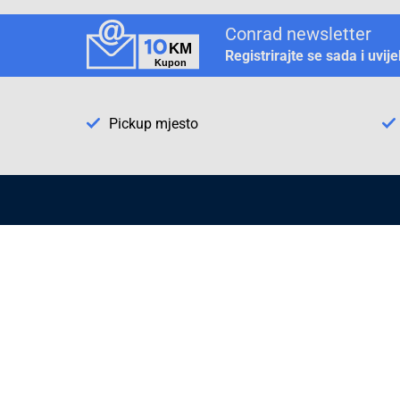
Conrad newsletter
Registrirajte se sada i uvij
Pickup mjesto
Način plaćanja
Pomoć
1. Rezerv
2. Popra
3. Kalibr
Cijene , uvjeti plaćanja