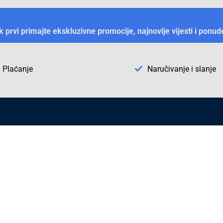
ek prvi primajte ekskluzivne promocije, najnovije vijesti i ponud
Plaćanje
Naručivanje i slanje
Otkrijte Conrad u BiH
ni dijelovi
O firmi Conrad
vka
Pickup mjesto u Sarajevu
acija
Kategorije A - Ž
Conrad obrazovni program
Naše jake marke