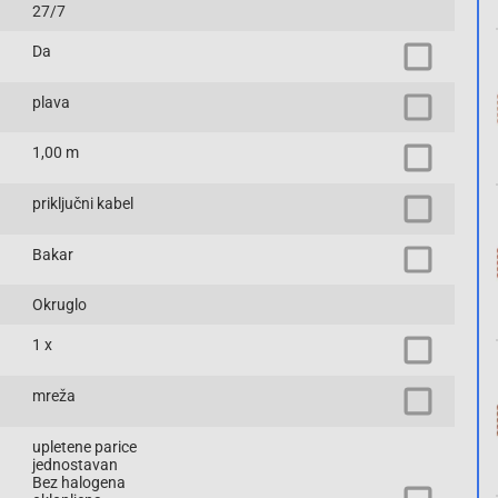
27/7
Da
plava
1,00 m
priključni kabel
Bakar
Okruglo
1 x
mreža
upletene parice
jednostavan
Bez halogena