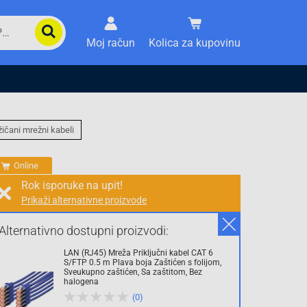
Moj račun
Kolica za kupovinu
žičani mrežni kabeli
Online
Rok isporuke na upit!
Prikaži alternativne proizvode
Prodaja i slanje od:
Architektengruppe S71 d.o.o.
Alternativno dostupni proizvodi:
LAN (RJ45) Mreža Priključni kabel CAT 6
56.50 KM
S/FTP 0.5 m Plava boja Zaštićen s folijom,
Sveukupno zaštićen, Sa zaštitom, Bez
halogena
sa PDV
Troškovi dostave
(0)