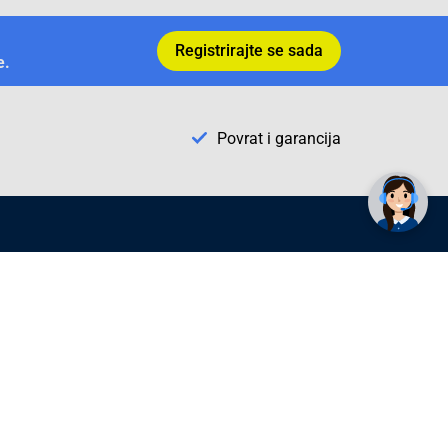
Registrirajte se sada
e.
Povrat i garancija
✕
Trebate pomoć? Tu smo! 👋
Conrad Newsletter
radno vrijeme
pon. - sub.: 9:00 - 21:00
nedjelja: neradna
tel. maloprodaja:+387 033 65 58 07
tel. veleprodaja:+387 033 71 23 90