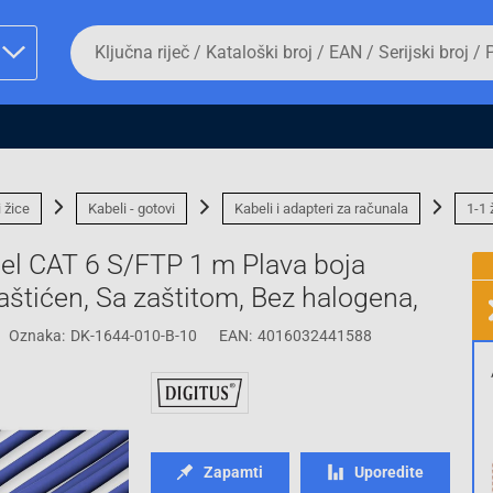
Da
biste
potražili
proizvod,
unesite
ključnu
man proizvoda i
riječ,
kataloški
broj,
i žice
Kabeli - gotovi
Kabeli i adapteri za računala
1-1 
EAN
ili
bel CAT 6 S/FTP 1 m Plava boja
serijski
broj
aštićen, Sa zaštitom, Bez halogena,
Oznaka:
DK-1644-010-B-10
EAN:
4016032441588
Fizičko lice
Zapamti
Uporedite