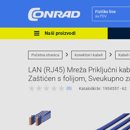
Fizičko lice
sa PDV
Naši proizvodi
Ova postavka prilagođava asorti
cijene vašim potrebama.
Početna stranica
Konektori i kabeli
Kabeli 
LAN (RJ45) Mreža Priključni ka
Zaštićen s folijom, Sveukupno z
(0)
Kataloški br:
1934557 - 62
Pravno lice