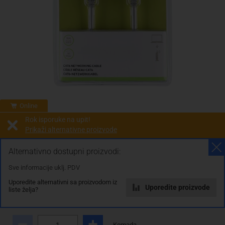
Online
Rok isporuke na upit!
Prikaži alternativne proizvode
Prodaja i slanje od:
Architektengruppe S71 d.o.o.
Alternativno dostupni proizvodi:
Sve informacije uklj. PDV
Cijena na upit
Uporedite alternativni sa proizvodom iz
0.00 KM
Uporedite proizvode
liste želja?
sa PDV
Troškovi dostave
Komada