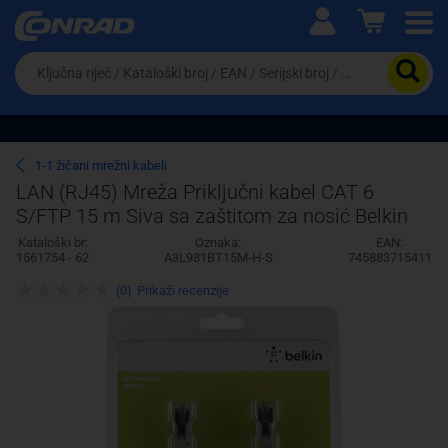
Ova postavka prilagođava asortiman proizvoda i
cijene vašim potrebama.
Da
biste
potražili
proizvod,
unesite
ključnu
Pravno lice
Fizičko lice
1-1 žičani mrežni kabeli
riječ,
LAN (RJ45) Mreža Priključni kabel CAT 6
kataloški
S/FTP 15 m Siva sa zaštitom za nosić Belkin
broj,
EAN
Kataloški br:
Oznaka:
EAN:
ili
1561754 - 62
A3L981BT15M-H-S
745883715411
serijski
broj
(0)
Prikaži recenzije