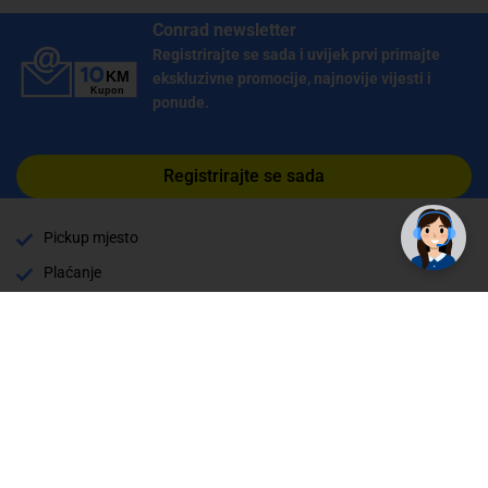
Conrad newsletter
Registrirajte se sada i uvijek prvi primajte
ekskluzivne promocije, najnovije vijesti i
ponude.
Registrirajte se sada
Pickup mjesto
Plaćanje
Naručivanje i slanje
Povrat i garancija
Način plaćanja