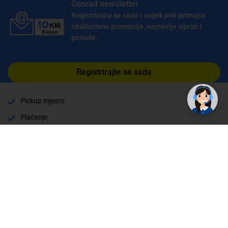
Conrad newsletter
Registrirajte se sada i uvijek prvi primajte
ekskluzivne promocije, najnovije vijesti i
ponude.
Registrirajte se sada
Pickup mjesto
Plaćanje
Naručivanje i slanje
Povrat i garancija
Način plaćanja