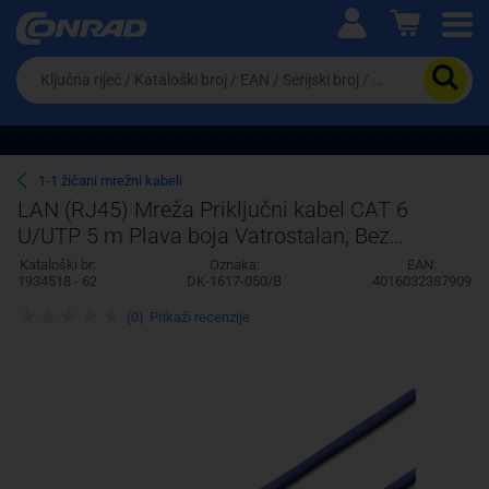
Ova postavka prilagođava asortiman proizvoda i
cijene vašim potrebama.
Da
biste
potražili
proizvod,
unesite
ključnu
Pravno lice
Fizičko lice
1-1 žičani mrežni kabeli
riječ,
LAN (RJ45) Mreža Priključni kabel CAT 6
kataloški
U/UTP 5 m Plava boja Vatrostalan, Bez
broj,
EAN
halogena, Nezaštićen Digitus
Kataloški br:
Oznaka:
EAN:
ili
1934518 - 62
DK-1617-050/B
4016032387909
serijski
broj
(0)
Prikaži recenzije