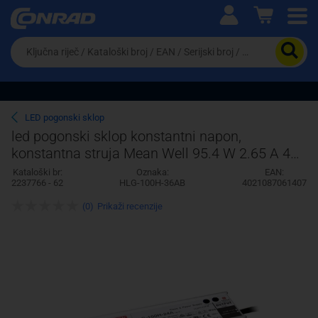
Ova postavka prilagođava asortiman proizvoda i
cijene vašim potrebama.
Da
biste
potražili
proizvod,
unesite
ključnu
Pravno lice
Fizičko lice
LED pogonski sklop
riječ,
led pogonski sklop konstantni napon,
kataloški
konstantna struja Mean Well 95.4 W 2.65 A 40
broj,
EAN
V/DC 3 u 1 funkcija zatamnjivanja, montaža na
Kataloški br:
Oznaka:
EAN:
ili
2237766 - 62
HLG-100H-36AB
4021087061407
serijski
broj
(0)
Prikaži recenzije