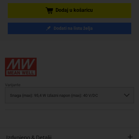
Dodaj u košaricu
Dodati na listu želja
Varijante
Izdvojeno & Detalji