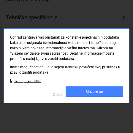
Granica
Tehničke specifikacije
struje
podesiva
pomoću
Ocjene kupaca
Conrad zahtijeva vaš pristanak za korištenje pojedinačnih podataka
unutarnjeg
kako bi se osigurala funkcionalnost web stranice i između ostalog,
potenciometra,
kako bi vam pokazao informacije o vašim interesima. Klikom na
3
"Slažem se" dajete svoju saglasnost. Detaljne informacije možete
pronaći u našoj izjavi o zaštiti podataka.
u
1
Imate mogućnost da u bilo kojem trenutku povučete svoj pristanak u
dimming
izjavi o zaštiti podataka.
funkcija
Izjava o privatnosti
(1
...
Slažem se
Odbiti
10V
DC,
10V
PWM)
·
Konstantna