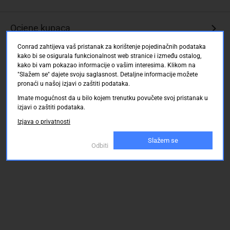
do
Ocjene kupaca
-
priključni
Conrad zahtijeva vaš pristanak za korištenje pojedinačnih podataka
kabel
kako bi se osigurala funkcionalnost web stranice i između ostalog,
kako bi vam pokazao informacije o vašim interesima. Klikom na
"Slažem se" dajete svoju saglasnost. Detaljne informacije možete
pronaći u našoj izjavi o zaštiti podataka.
Imate mogućnost da u bilo kojem trenutku povučete svoj pristanak u
izjavi o zaštiti podataka.
Izjava o privatnosti
Slažem se
Odbiti