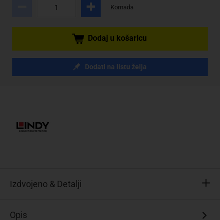
Komada
Dodaj u košaricu
Dodati na listu želja
Izdvojeno & Detalji
Opis