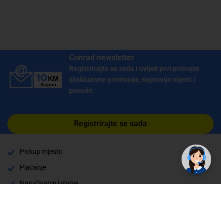
Conrad newsletter
Registrirajte se sada i uvijek prvi primajte
ekskluzivne promocije, najnovije vijesti i
ponude.
Registrirajte se sada
Pickup mjesto
Plaćanje
Naručivanje i slanje
Povrat i garancija