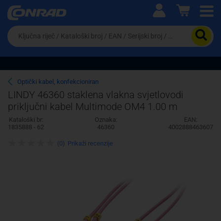
Ova postavka prilagođava asortiman proizvoda i
cijene vašim potrebama.
Da
biste
potražili
proizvod,
unesite
ključnu
Pravno lice
Fizičko lice
Optički kabel, konfekcioniran
riječ,
LINDY 46360 staklena vlakna svjetlovodi
kataloški
priključni kabel Multimode OM4 1.00 m
broj,
EAN
Kataloški br:
Oznaka:
EAN:
ili
1835888 - 62
46360
4002888463607
serijski
broj
(0)
Prikaži recenzije