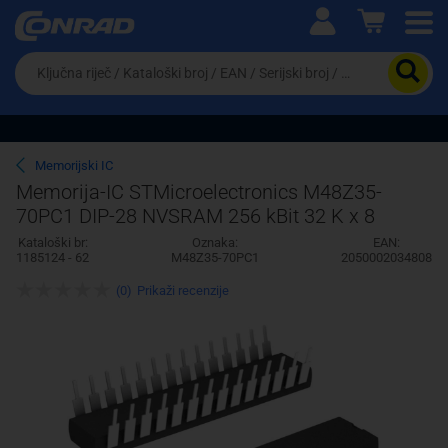
Ova postavka prilagođava asortiman proizvoda i
cijene vašim potrebama.
Da
biste
potražili
proizvod,
unesite
ključnu
Pravno lice
Fizičko lice
Memorijski IC
riječ,
Memorija-IC STMicroelectronics M48Z35-
kataloški
70PC1 DIP-28 NVSRAM 256 kBit 32 K x 8
broj,
EAN
Kataloški br:
Oznaka:
EAN:
ili
1185124 - 62
M48Z35-70PC1
2050002034808
serijski
broj
(0)
Prikaži recenzije