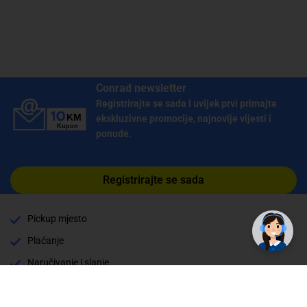
Conrad newsletter
Registrirajte se sada i uvijek prvi primajte
ekskluzivne promocije, najnovije vijesti i
ponude.
Registrirajte se sada
Pickup mjesto
Plaćanje
Naručivanje i slanje
Povrat i garancija