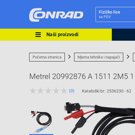
Fizičko lice
sa PDV
Naši proizvodi
Ova postavka prilagođava asorti
cijene vašim potrebama.
Početna stranica
Mjerna tehnika i napajači
Metrel 20992876 A 1511 2M5 1 
(0)
Kataloški br:
2536230 - 62
Pravno lice