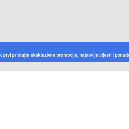
ek prvi primajte ekskluzivne promocije, najnovije vijesti i ponud
Plaćanje
Naručivanje i slanje
Otkrijte Conrad u BiH
ni dijelovi
O firmi Conrad