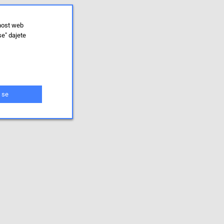
lnost web
se" dajete
 se