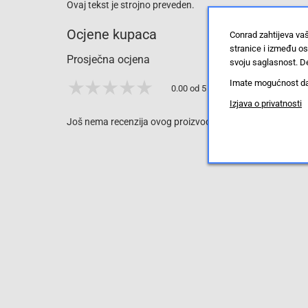
Ovaj tekst je strojno preveden.
Ocjene kupaca
Conrad zahtijeva va
stranice i između o
Prosječna ocjena
svoju saglasnost. De
Imate mogućnost da u
0.00 od 5 zvjezdica
Izjava o privatnosti
Još nema recenzija ovog proizvoda, ali to možete promijen