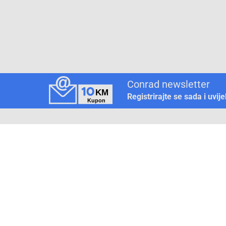
Conrad newsletter
Registrirajte se sada i uvij
Pickup mjesto
Način plaćanja
Pomoć
1. Rezerv