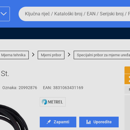
Da
biste
potražili
proizvod,
unesite
ključnu
man proizvoda i
riječ,
kataloški
broj,
Mjerna tehnika
Mjerni pribor
Specijalni pribor za mjerne uređa
EAN
ili
serijski
St.
broj
Oznaka:
20992876
EAN:
3831063431169
Fizičko lice
Zapamti
Uporedite