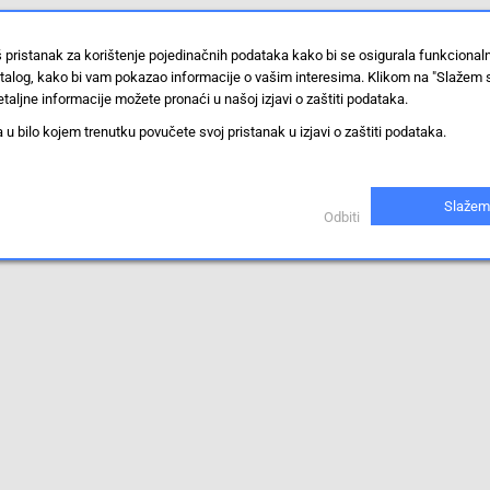
š pristanak za korištenje pojedinačnih podataka kako bi se osigurala funkciona
stalog, kako bi vam pokazao informacije o vašim interesima. Klikom na "Slažem 
taljne informacije možete pronaći u našoj izjavi o zaštiti podataka.
 bilo kojem trenutku povučete svoj pristanak u izjavi o zaštiti podataka.
iti.
Slažem
Odbiti