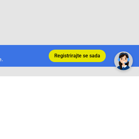
Registrirajte se sada
e.
Povrat i garancija
Conrad Newsletter
radno vrijeme