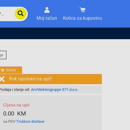
Moj račun
Kolica za kupovinu
je
Online
Rok isporuke na upit!
Prodaja i slanje od:
Architektengruppe S71 d.o.o.
Cijena na upit
0.00 KM
sa PDV
Troškovi dostave