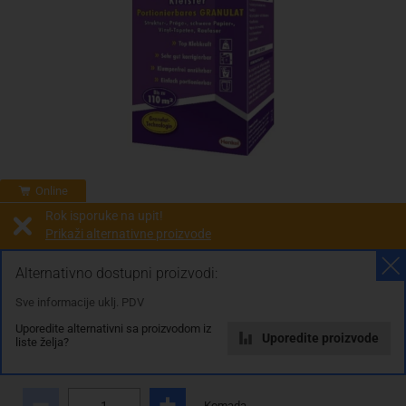
Online
Rok isporuke na upit!
Prikaži alternativne proizvode
Prodaja i slanje od:
Architektengruppe S71 d.o.o.
Alternativno dostupni proizvodi:
Sve informacije uklj. PDV
Cijena na upit
Uporedite alternativni sa proizvodom iz
0.00 KM
Uporedite proizvode
liste želja?
sa PDV
Troškovi dostave
Komada