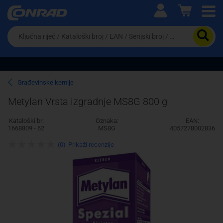
Ova postavka prilagođava asortiman proizvoda i
cijene vašim potrebama.
Da
biste
potražili
proizvod,
unesite
ključnu
Pravno lice
Fizičko lice
Građevinske kemije
riječ,
kataloški
Metylan Vrsta izgradnje MS8G 800 g
broj,
EAN
Kataloški br:
Oznaka:
EAN:
ili
1668809 - 62
MS8G
4057278002836
serijski
broj
(0)
Prikaži recenzije