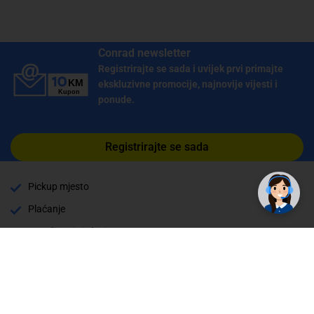
Conrad newsletter
Registrirajte se sada i uvijek prvi primajte
ekskluzivne promocije, najnovije vijesti i
ponude.
Registrirajte se sada
Pickup mjesto
Plaćanje
Naručivanje i slanje
Povrat i garancija
Način plaćanja