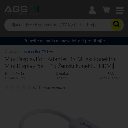
Ova postavka prilagođava asortiman proizvoda i
cijene vašim potrebama.
Da
biste
potražili
proizvod,
Prijavite se sada na newsletter i profitirajte
unesite
Pravno lice
Fizičko lice
ključnu
Adapter za monitor, TV i AV
riječ,
Mini-DisplayPort Adapter [1x Muški konektor
kataloški
Mini DisplayPort - 1x Ženski konektor HDMI]
broj,
EAN
Bijela Manhattan
Kataloški br:
Oznaka:
EAN:
ili
1934597 - 62
151399
766623151399
serijski
broj
(0)
Prikaži recenzije