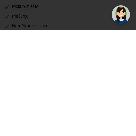
Pickup mjesto
Plaćanje
Naručivanje i slanje
Povrat i garancija
Način plaćanja