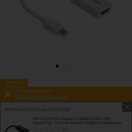
1/3
Online
Rok isporuke na upit!
Prikaži alternativne proizvode
Prodaja i slanje od:
Architektengruppe S71 d.o.o.
Alternativno dostupni proizvodi:
Mini-DisplayPort Adapter [1x Muški konektor Mini
Cijena na upit
DisplayPort - 1x Ženski konektor HDMI] Crna Manhattan
0.00 KM
(0)