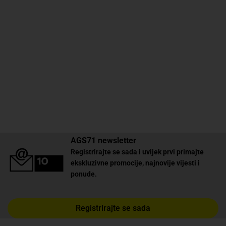
AGS71 newsletter
Registrirajte se sada i uvijek prvi primajte
ekskluzivne promocije, najnovije vijesti i
ponude.
Registrirajte se sada
✕
Trebate pomoć? Tu smo! 👋