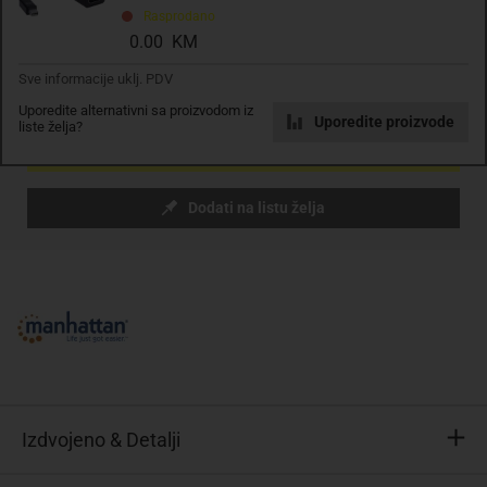
Rasprodano
sa PDV
Troškovi dostave
0.00 KM
Komada
Sve informacije uklj. PDV
Uporedite alternativni sa proizvodom iz
Uporedite proizvode
liste želja?
Dodaj u košaricu
Dodati na listu želja
Izdvojeno & Detalji