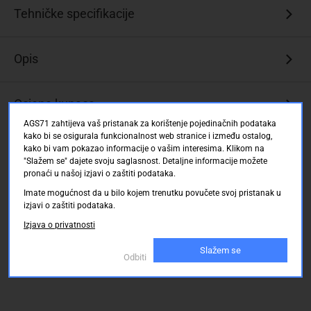
Za
Tehničke specifikacije
povezivanje
priključka
Mini
Opis
DisplayPort
putem
HDMI
Ocjene kupaca
kabela
AGS71 zahtijeva vaš pristanak za korištenje pojedinačnih podataka
Podrška
kako bi se osigurala funkcionalnost web stranice i između ostalog,
za
kako bi vam pokazao informacije o vašim interesima. Klikom na
1080p
"Slažem se" dajete svoju saglasnost. Detaljne informacije možete
pronaći u našoj izjavi o zaštiti podataka.
razlučivost
Imate mogućnost da u bilo kojem trenutku povučete svoj pristanak u
Pruža
izjavi o zaštiti podataka.
signal
visoke
Izjava o privatnosti
kvalitete
Slažem se
HDMI
Odbiti
zaslonu
-
idealno