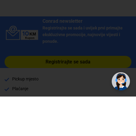
Conrad newsletter
Registrirajte se sada i uvijek prvi primajte
ekskluzivne promocije, najnovije vijesti i
ponude.
Registrirajte se sada
Pickup mjesto
Plaćanje
Naručivanje i slanje
Povrat i garancija
Način plaćanja