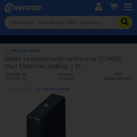
Ova postavka prilagođava asortiman proizvoda i
cijene vašim potrebama.
Da
biste
potražili
proizvod,
unesite
ključnu
Pravno lice
Fizičko lice
Priključak ventila
riječ,
Modul za potiskivanje ventila crna 3124033
kataloški
Murr Elektronik Sadržaj: 1 St.
broj,
EAN
Kataloški br:
Oznaka:
EAN:
ili
2310172 - 62
3124033
4048879012232
serijski
broj
(0)
Prikaži recenzije