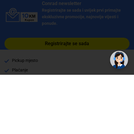
Conrad newsletter
Registrirajte se sada i uvijek prvi primajte
ekskluzivne promocije, najnovije vijesti i
ponude.
✕
Trebate pomoć? Tu smo! 👋
Registrirajte se sada
Pickup mjesto
Plaćanje
Naručivanje i slanje
Povrat i garancija
Način plaćanja