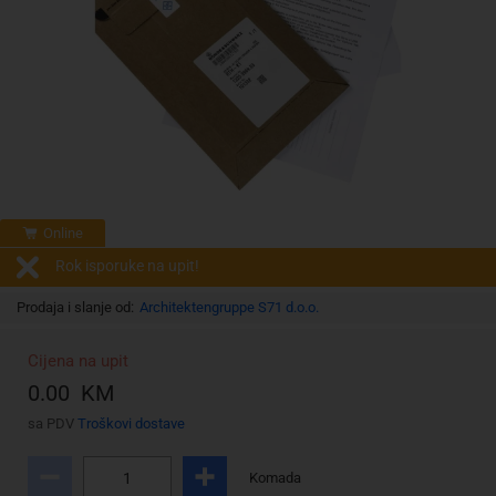
Online
Rok isporuke na upit!
Prodaja i slanje od:
Architektengruppe S71 d.o.o.
Cijena na upit
0.00 KM
sa PDV
Troškovi dostave
Komada