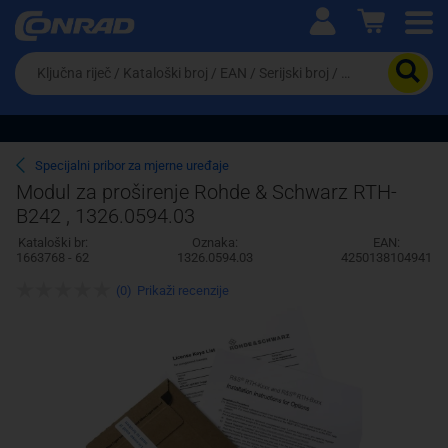
Ova postavka prilagođava asortiman proizvoda i
cijene vašim potrebama.
Da
biste
potražili
proizvod,
unesite
ključnu
Pravno lice
Fizičko lice
Specijalni pribor za mjerne uređaje
riječ,
Modul za proširenje Rohde & Schwarz RTH-
kataloški
B242 , 1326.0594.03
broj,
EAN
Kataloški br:
Oznaka:
EAN:
ili
1663768 - 62
1326.0594.03
4250138104941
serijski
broj
(0)
Prikaži recenzije