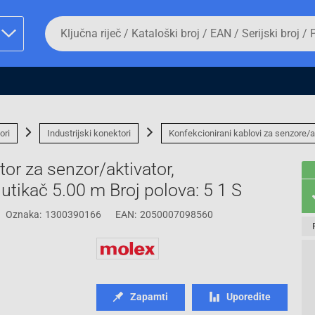
Da
biste
potražili
proizvod,
unesite
ključnu
man proizvoda i
riječ,
kataloški
broj,
ori
Industrijski konektori
Konfekcionirani kablovi za senzore/a
EAN
ili
r za senzor/aktivator,
serijski
broj
 utikač 5.00 m Broj polova: 5 1 S
Oznaka:
1300390166
EAN:
2050007098560
Fizičko lice
Zapamti
Uporedite