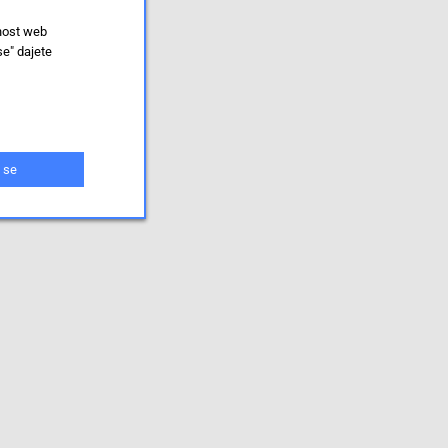
lnost web
se" dajete
 se