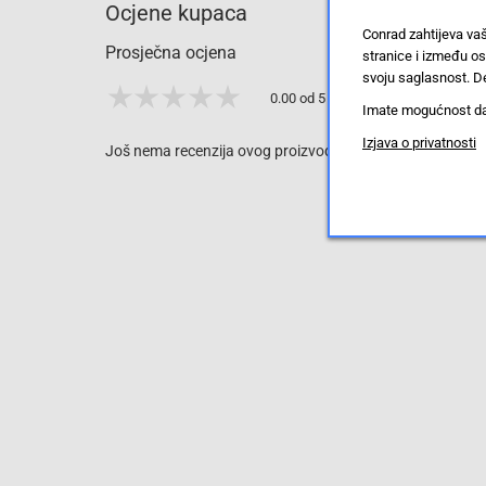
Ocjene kupaca
Conrad zahtijeva va
Prosječna ocjena
stranice i između o
svoju saglasnost. De
0.00 od 5 zvjezdica
Imate mogućnost da u
Izjava o privatnosti
Još nema recenzija ovog proizvoda, ali to možete promijen