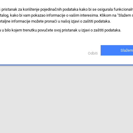
š pristanak za korištenje pojedinačnih podataka kako bi se osigurala funkciona
stalog, kako bi vam pokazao informacije o vašim interesima. Klikom na "Slažem 
taljne informacije možete pronaći u našoj izjavi o zaštiti podataka.
 bilo kojem trenutku povučete svoj pristanak u izjavi o zaštiti podataka.
iti.
Slažem
Odbiti