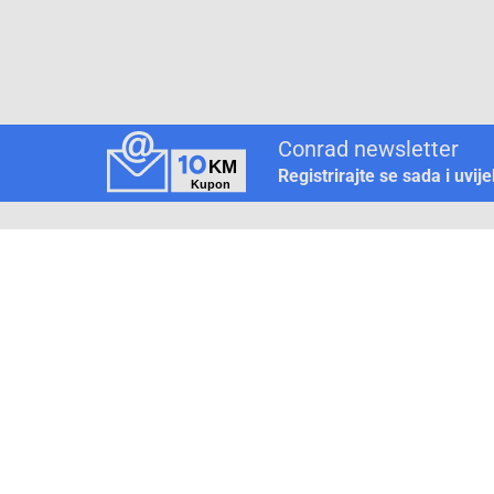
Conrad newsletter
Registrirajte se sada i uvij
Pickup mjesto
Način plaćanja
Pomoć
1. Rezerv
2. Popra