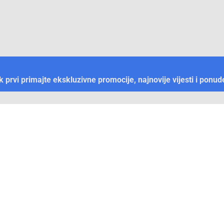
ek prvi primajte ekskluzivne promocije, najnovije vijesti i ponud
Plaćanje
Naručivanje i slanje
Otkrijte Conrad u BiH
ni dijelovi
O firmi Conrad
vka
Pickup mjesto u Sarajevu