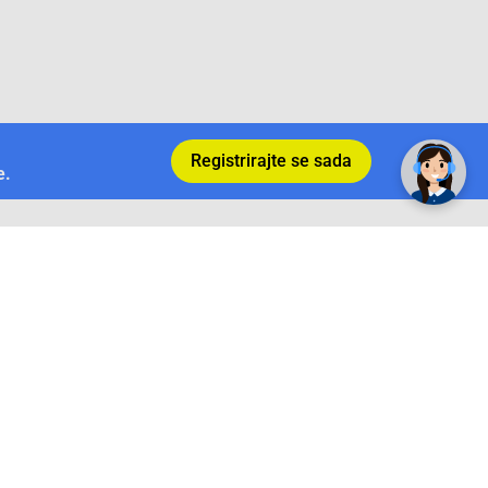
Registrirajte se sada
e.
Povrat i garancija
Conrad Newsletter
radno vrijeme
pon. - sub.: 9:00 - 21:00