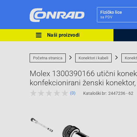
Fizičko lice
sa PDV
Naši proizvodi
Ova postavka prilagođava asorti
cijene vašim potrebama.
Početna stranica
Konektori i kabeli
Konekt
Molex 1300390166 utični konekto
konfekcionirani ženski konektor,
(0)
Kataloški br:
2447236 - 62
Pravno lice