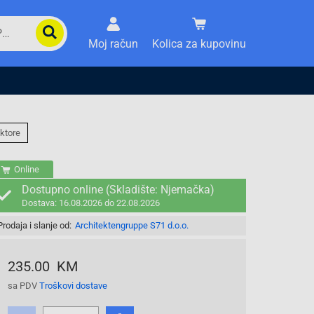
Moj račun
Kolica za kupovinu
ktore
Online
Dostupno online (Skladište: Njemačka)
Dostava: 16.08.2026 do 22.08.2026
Prodaja i slanje od:
Architektengruppe S71 d.o.o.
235.00 KM
sa PDV
Troškovi dostave