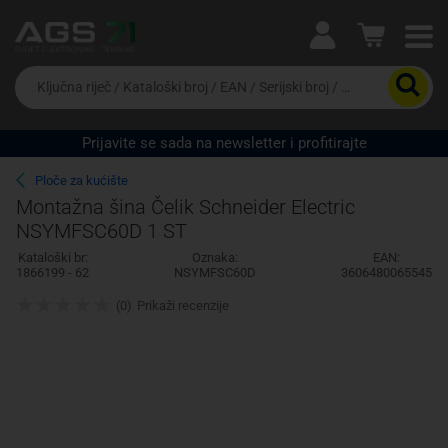
Ova postavka prilagođava asortiman proizvoda i
cijene vašim potrebama.
Da
biste
potražili
proizvod,
Prijavite se sada na newsletter i profitirajte
unesite
Pravno lice
Fizičko lice
ključnu
Ploče za kućište
riječ,
Montažna šina Čelik Schneider Electric
kataloški
NSYMFSC60D 1 ST
broj,
EAN
Kataloški br:
Oznaka:
EAN:
ili
1866199 - 62
NSYMFSC60D
3606480065545
serijski
broj
(0)
Prikaži recenzije