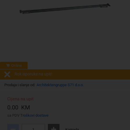
Online
Rok isporuke na upit!
Prodaja i slanje od:
Architektengruppe S71 d.o.o.
Cijena na upit
0.00 KM
sa PDV
Troškovi dostave
Komada