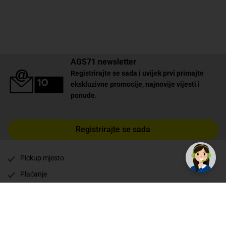
AGS71 newsletter
Registrirajte se sada i uvijek prvi primajte
ekskluzivne promocije, najnovije vijesti i
ponude.
✕
Trebate pomoć? Tu smo! 👋
Registrirajte se sada
Pickup mjesto
Plaćanje
Naručivanje i slanje
Povrat i garancija