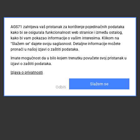
AGS71 zahtijeva vaš pristanak za korištenje pojedinačnih podataka
kako bi se osigurala funkcionalnost web stranice i između ostalog,
kako bi vam pokazao informacije o vašim interesima. Klikom na
"Slažem se" dajete svoju saglasnost. Detaljne informacije možete
pronaći u našoj izjavi o zaštiti podataka.
Imate mogućnost da u bilo kojem trenutku povučete svoj pristanak u
izjavi o zaštiti podataka.
Izjava o privatnosti
Slažem se
Odbiti