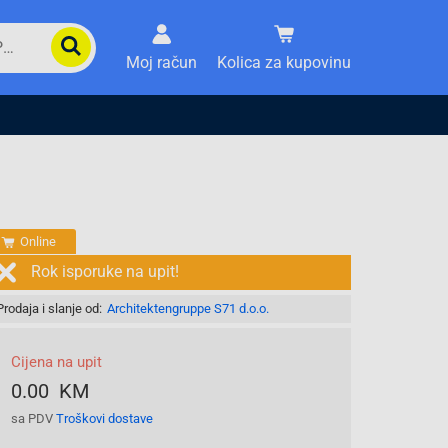
Moj račun
Kolica za kupovinu
Online
Rok isporuke na upit!
Prodaja i slanje od:
Architektengruppe S71 d.o.o.
Cijena na upit
0.00 KM
sa PDV
Troškovi dostave