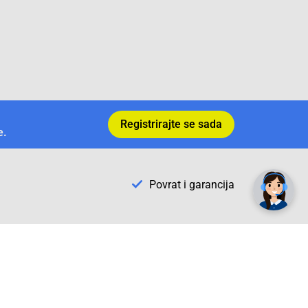
Registrirajte se sada
e.
✕
Trebate pomoć? Tu smo! 👋
Povrat i garancija
Conrad Newsletter
radno vrijeme