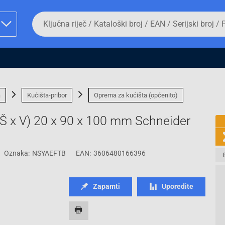
Da
biste
potražili
proizvod,
unesite
ključnu
man proizvoda i
riječ,
kataloški
broj,
a
Kućišta-pribor
Oprema za kućišta (općenito)
EAN
ili
x Š x V) 20 x 90 x 100 mm Schneider
serijski
broj
Oznaka:
NSYAEFTB
EAN:
3606480166396
Fizičko lice
Zapamti
Uporedite