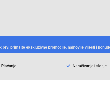
ek prvi primajte ekskluzivne promocije, najnovije vijesti i ponud
Plaćanje
Naručivanje i slanje
Otkrijte Conrad u BiH
ni dijelovi
O firmi Conrad