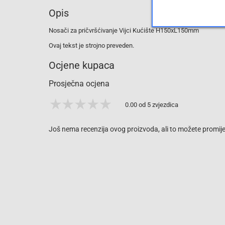
Opis
Nosači za pričvršćivanje Vijci Kućište H150xL150mm
Ovaj tekst je strojno preveden.
Ocjene kupaca
Prosječna ocjena
0.00 od 5 zvjezdica
Još nema recenzija ovog proizvoda, ali to možete promijen