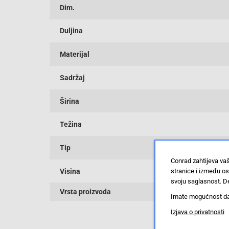
Dim.
Duljina
Materijal
Sadržaj
Širina
Težina
Tip
Conrad zahtijeva va
stranice i između o
Visina
svoju saglasnost. De
Vrsta proizvoda
Imate mogućnost da u
Izjava o privatnosti