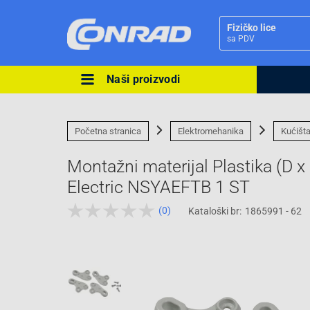
Fizičko lice
sa PDV
Naši proizvodi
Ova postavka prilagođava asorti
cijene vašim potrebama.
Početna stranica
Elektromehanika
Kućišt
Montažni materijal Plastika (D 
Electric NSYAEFTB 1 ST
(0)
Kataloški br:
1865991 - 62
Pravno lice