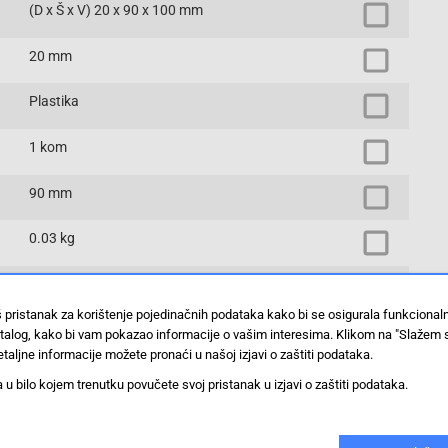
(D x Š x V) 20 x 90 x 100 mm
20 mm
Plastika
1 kom
90 mm
0.03 kg
NSYAEFTB
š pristanak za korištenje pojedinačnih podataka kako bi se osigurala funkciona
100 mm
stalog, kako bi vam pokazao informacije o vašim interesima. Klikom na "Slažem 
taljne informacije možete pronaći u našoj izjavi o zaštiti podataka.
materijal za montažu
 bilo kojem trenutku povučete svoj pristanak u izjavi o zaštiti podataka.
Prikaži proizvode sa istim vrijednostima