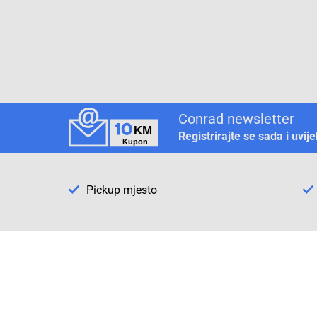
Conrad newsletter
Registrirajte se sada i uvij
Pickup mjesto
Način plaćanja
Pomoć
1. Rezerv