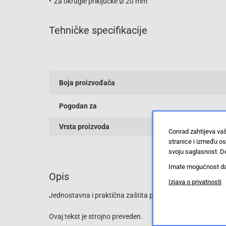
Za okrugle priključke Ø 20 mm
Tehničke specifikacije
Boja proizvođača
Pogodan za
Vrsta proizvoda
Conrad zahtijeva va
stranice i između o
svoju saglasnost. De
Imate mogućnost da u
Opis
Izjava o privatnosti
Jednostavna i praktična zaštita polarne kape na olovnim b
Ovaj tekst je strojno preveden.