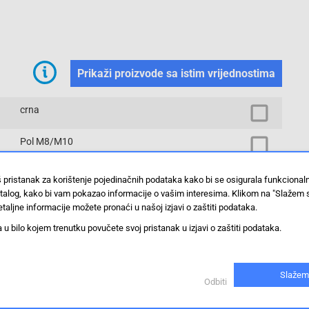
Prikaži proizvode sa istim vrijednostima
crna
Pol M8/M10
zaštitna kapa za stup
š pristanak za korištenje pojedinačnih podataka kako bi se osigurala funkciona
stalog, kako bi vam pokazao informacije o vašim interesima. Klikom na "Slažem 
Prikaži proizvode sa istim vrijednostima
taljne informacije možete pronaći u našoj izjavi o zaštiti podataka.
 bilo kojem trenutku povučete svoj pristanak u izjavi o zaštiti podataka.
aterijama, od izravne vlage, korozije i slučajnih dodira.
Slažem
Odbiti