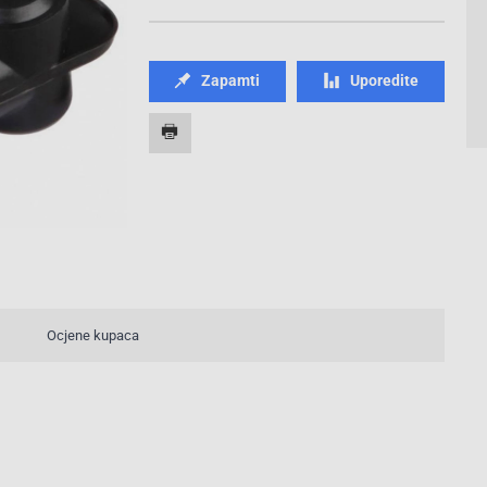
Zapamti
Uporedite
Ocjene kupaca