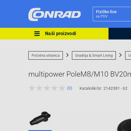
Fizičko lice
sa PDV
Naši proizvodi
Ova postavka prilagođava asorti
cijene vašim potrebama.
Početna stranica
Gradnja & Smart Living
U
multipower PoleM8/M10 BV2
(0)
Kataloški br:
2142381 - 62
Pravno lice