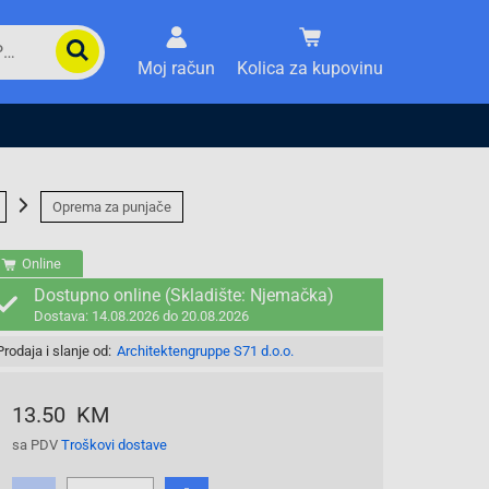
Moj račun
Kolica za kupovinu
Oprema za punjače
Online
Dostupno online (Skladište: Njemačka)
Dostava: 14.08.2026 do 20.08.2026
Prodaja i slanje od:
Architektengruppe S71 d.o.o.
13.50 KM
sa PDV
Troškovi dostave