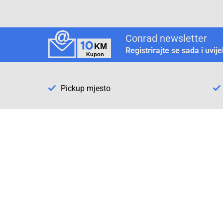
Conrad newsletter
Registrirajte se sada i uvij
Pickup mjesto
Način plaćanja
Pomoć
1. Rezerv
2. Popra
3. Kalibr