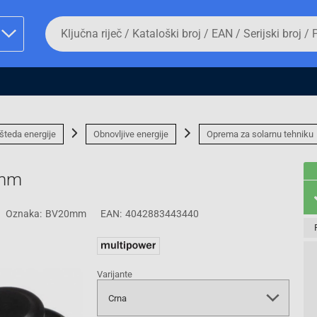
Da
biste
potražili
proizvod,
unesite
ključnu
man proizvoda i
riječ,
kataloški
broj,
šteda energije
Obnovljive energije
Oprema za solarnu tehniku
EAN
ili
serijski
0mm
broj
Oznaka:
BV20mm
EAN:
4042883443440
Fizičko lice
Varijante