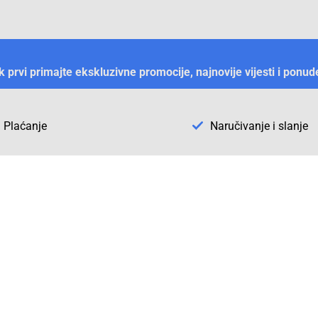
ek prvi primajte ekskluzivne promocije, najnovije vijesti i ponud
Plaćanje
Naručivanje i slanje
Otkrijte Conrad u BiH
ni dijelovi
O firmi Conrad
vka
Pickup mjesto u Sarajevu
acija
Kategorije A - Ž
Conrad obrazovni program