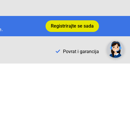
Registrirajte se sada
e.
✕
Trebate pomoć? Tu smo! 👋
Povrat i garancija
Conrad Newsletter
radno vrijeme
pon. - sub.: 9:00 - 21:00
nedjelja: neradna
tel. maloprodaja:+387 033 65 58 07