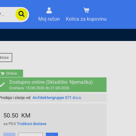
Moj račun
Kolica za kupovinu
ktore
Online
Dostupno online (Skladište: Njemačka)
Dostava: 15.08.2026 do 21.08.2026
Prodaja i slanje od:
Architektengruppe S71 d.o.o.
50.50 KM
sa PDV
Troškovi dostave