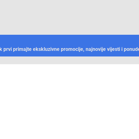
ek prvi primajte ekskluzivne promocije, najnovije vijesti i ponud
Plaćanje
Naručivanje i slanje
Otkrijte Conrad u BiH
ni dijelovi
O firmi Conrad
vka
Pickup mjesto u Sarajevu