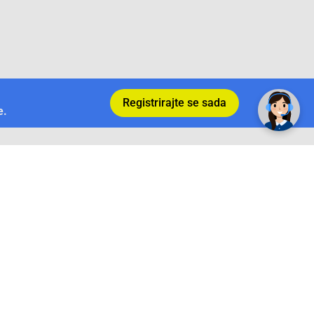
Registrirajte se sada
e.
Povrat i garancija
Conrad Newsletter
radno vrijeme
pon. - sub.: 9:00 - 21:00