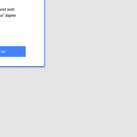
lnost web
se" dajete
 se