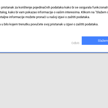
š pristanak za korištenje pojedinačnih podataka kako bi se osigurala funkciona
stalog, kako bi vam pokazao informacije o vašim interesima. Klikom na "Slažem 
taljne informacije možete pronaći u našoj izjavi o zaštiti podataka.
 bilo kojem trenutku povučete svoj pristanak u izjavi o zaštiti podataka.
iti.
Slažem
Odbiti