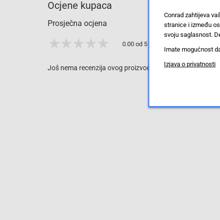
Ocjene kupaca
Conrad zahtijeva va
Prosječna ocjena
stranice i između o
svoju saglasnost. De
0.00 od 5 zvjezdica
Imate mogućnost da u
Izjava o privatnosti
Još nema recenzija ovog proizvoda, ali to možete promijen