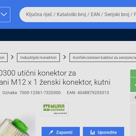
Da
biste
potražili
proizvod,
unesite
ključnu
man proizvoda i
riječ,
kataloški
broj,
ori
Industrijski konektori
Konfekcionirani kablovi za senzore/a
EAN
ili
300 utični konektor za
serijski
broj
ani M12 x 1 ženski konektor, kutni
Oznaka:
7000-12361-7320300
EAN:
4048879205313
Fizičko lice
Zapamti
Uporedite