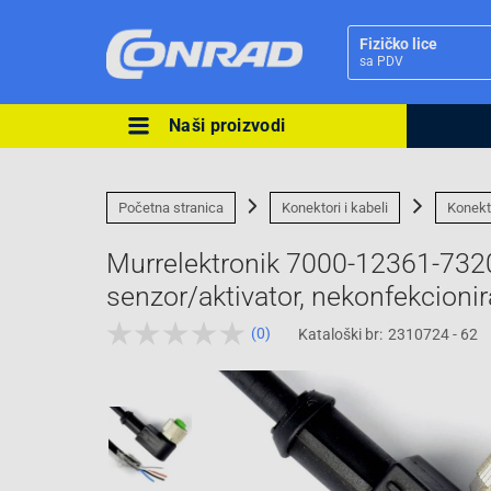
Fizičko lice
sa PDV
Naši proizvodi
Ova postavka prilagođava asorti
cijene vašim potrebama.
Početna stranica
Konektori i kabeli
Konekt
Murrelektronik 7000-12361-7320
senzor/aktivator, nekonfekcionir
(0)
Kataloški br:
2310724 - 62
Pravno lice