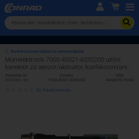
Ova postavka prilagođava asortiman proizvoda i
cijene vašim potrebama.
Da
biste
potražili
proizvod,
unesite
ključnu
Pravno lice
Fizičko lice
Konfekcionirani kablovi za senzore/aktore
riječ,
Murrelektronik 7000-40321-6330200 utični
kataloški
konektor za senzor/aktivator, konfekcionirani
broj,
EAN
2.00 m 1 St.
Kataloški br:
Oznaka:
EAN:
ili
2314762 - 62
7000-40321-6330200
4048879170642
serijski
broj
(0)
Prikaži recenzije