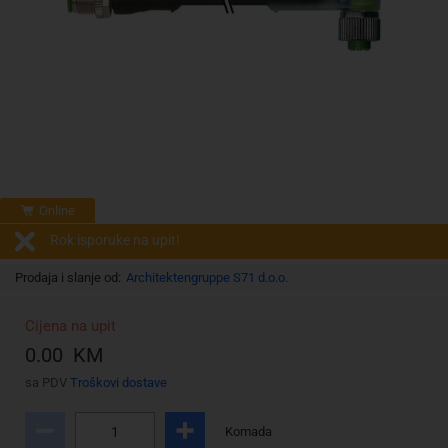
Online
Rok isporuke na upit!
Prodaja i slanje od:
Architektengruppe S71 d.o.o.
Cijena na upit
0.00 KM
sa PDV
Troškovi dostave
Komada