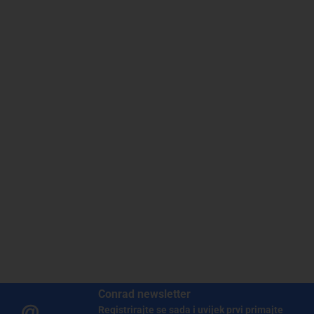
Conrad newsletter
Registrirajte se sada i uvijek prvi primajte