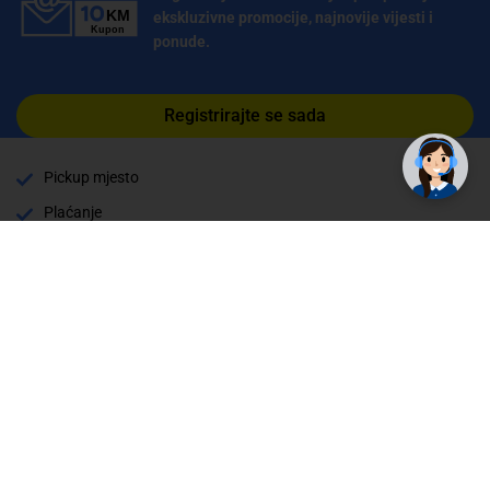
ekskluzivne promocije, najnovije vijesti i
ponude.
Registrirajte se sada
Pickup mjesto
Plaćanje
Naručivanje i slanje
Povrat i garancija
Način plaćanja