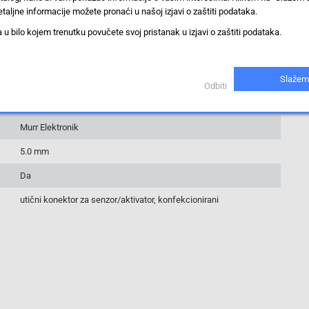
IP67 (u priključenom stanju)
taljne informacije možete pronaći u našoj izjavi o zaštiti podataka.
-40 °C
 bilo kojem trenutku povučete svoj pristanak u izjavi o zaštiti podataka.
+80 °C
1 St.
Slažem
Odbiti
7000-40361-6550100
Murr Elektronik
5.0 mm
Da
utični konektor za senzor/aktivator, konfekcionirani