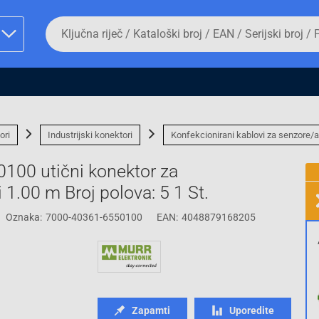
Da
biste
potražili
proizvod,
unesite
ključnu
man proizvoda i
riječ,
kataloški
broj,
ori
Industrijski konektori
Konfekcionirani kablovi za senzore/a
EAN
ili
100 utični konektor za
serijski
broj
senzor/aktivator, konfekcionirani 1.00 m Broj polova: 5 1 St.
Oznaka:
7000-40361-6550100
EAN:
4048879168205
Fizičko lice
Zapamti
Uporedite