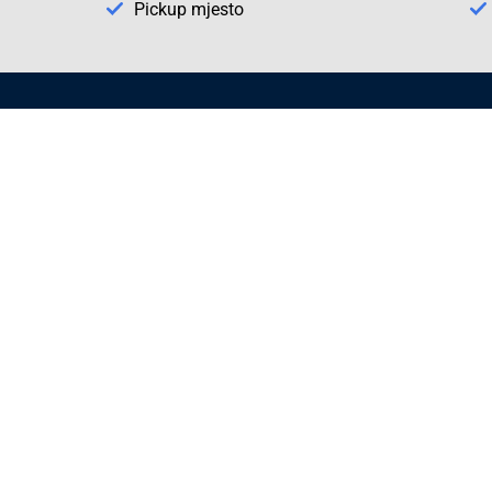
Pickup mjesto
Način plaćanja
Pomoć
1. Rezerv
2. Popra
3. Kalibr
Cijene , uvjeti plaćanja
Možete izabrati jednu od sljedećih opcija
načina plaćanja:
Plaćanje unaprijed
Plaćanje pouzećem
Plaćanje kreditnim karticama
(MasterCard®, Maestro®, Visa)