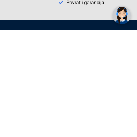
Povrat i garancija
Conrad Newsletter
radno vrijeme
pon. - sub.: 9:00 - 21:00
nedjelja: neradna
tel. maloprodaja:+387 033 65 58 07
tel. veleprodaja:+387 033 71 23 90
info@conrad.ba
Prijavite se sada. Budite obaviješteni o
svim novostima i rješenjima putem e-
pošte. U bilo kojem trenutku možete