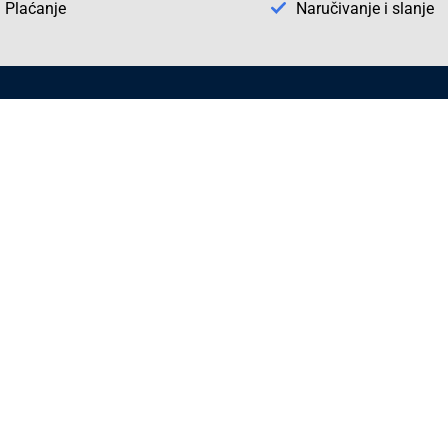
Plaćanje
Naručivanje i slanje
Otkrijte Conrad u BiH
ni dijelovi
O firmi Conrad
vka
Pickup mjesto u Sarajevu
acija
Kategorije A - Ž
Conrad obrazovni program
Naše jake marke