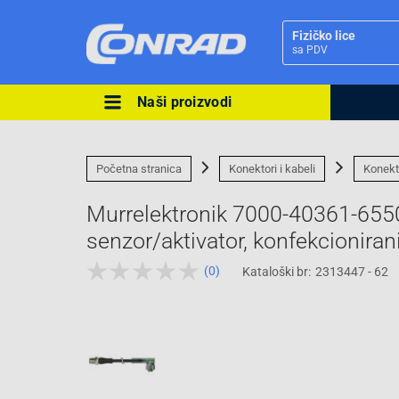
Fizičko lice
sa PDV
Naši proizvodi
Ova postavka prilagođava asorti
cijene vašim potrebama.
Početna stranica
Konektori i kabeli
Konekt
Murrelektronik 7000-40361-6550
(0)
Kataloški br:
2313447 - 62
Pravno lice