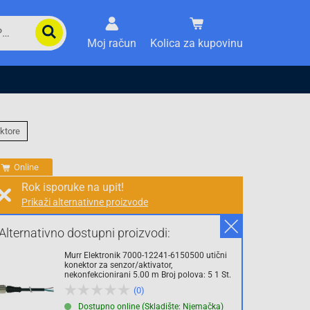
Moj račun
Kolica za kupovinu
ktore
Online
Rok isporuke na upit!
Prikaži alternativne proizvode
Prodaja i slanje od:
Architektengruppe S71 d.o.o.
Alternativno dostupni proizvodi:
Murr Elektronik 7000-12241-6150500 utični
Cijena na upit
konektor za senzor/aktivator,
nekonfekcionirani 5.00 m Broj polova: 5 1 St.
0.00 KM
(0)
sa PDV
Troškovi dostave
Dostupno online (Skladište: Njemačka)