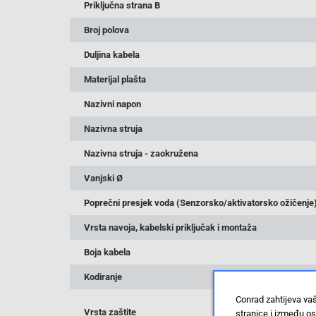
Priključna strana B
Broj polova
Duljina kabela
Materijal plašta
Nazivni napon
Nazivna struja
Nazivna struja - zaokružena
Vanjski Ø
Poprečni presjek voda (Senzorsko/aktivatorsko ožičenje
Vrsta navoja, kabelski priključak i montaža
Boja kabela
Kodiranje
Conrad zahtijeva va
Vrsta zaštite
stranice i između o