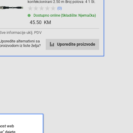
konfekcionirani 2.50 m Broj polova: 4 1 St.
(0)
Dostupno online (Skladište: Njemačka)
45.50 KM
Sve informacije uklj. PDV
Uporedite alternativni sa
Uporedite proizvode
proizvodom iz liste želja?
lnost web
se" dajete