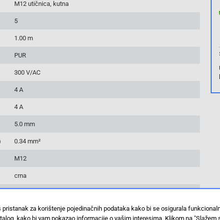
M12 utičnica, kutna
5
1.00 m
PUR
300 V/AC
4 A
4 A
5.0 mm
)
0.34 mm²
M12
crna
A
š pristanak za korištenje pojedinačnih podataka kako bi se osigurala funkciona
IP65
IP66k
stalog, kako bi vam pokazao informacije o vašim interesima. Klikom na "Slažem 