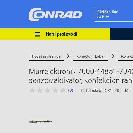
Fizičko lice
sa PDV
Naši proizvodi
Ova postavka prilagođava asorti
cijene vašim potrebama.
Početna stranica
Konektori i kabeli
Konekt
Murrelektronik 7000-44851-7940
senzor/aktivator, konfekcioniran
(0)
Kataloški br:
2312402 - 62
Pravno lice