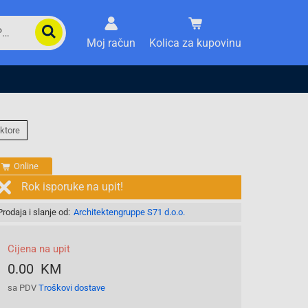
Moj račun
Kolica za kupovinu
ktore
Online
Rok isporuke na upit!
Prodaja i slanje od:
Architektengruppe S71 d.o.o.
Cijena na upit
0.00 KM
sa PDV
Troškovi dostave