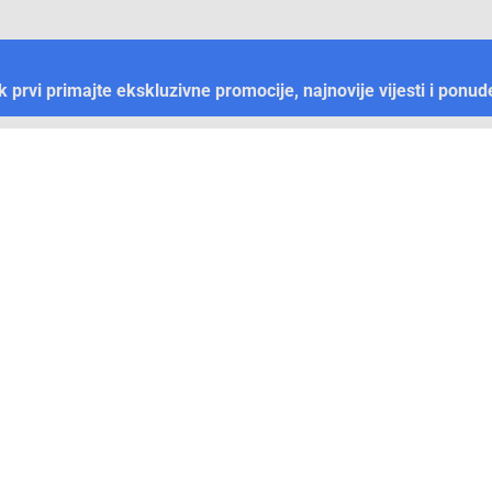
ek prvi primajte ekskluzivne promocije, najnovije vijesti i ponud
Plaćanje
Naručivanje i slanje
Otkrijte Conrad u BiH
ni dijelovi
O firmi Conrad
vka
Pickup mjesto u Sarajevu
acija
Kategorije A - Ž
Conrad obrazovni program