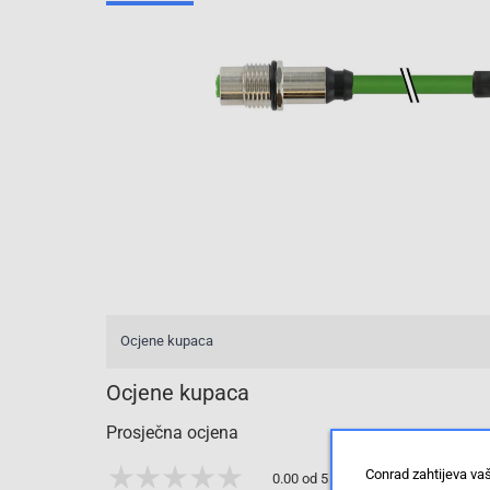
Ocjene kupaca
Ocjene kupaca
Prosječna ocjena
Conrad zahtijeva va
0.00 od 5 zvjezdica