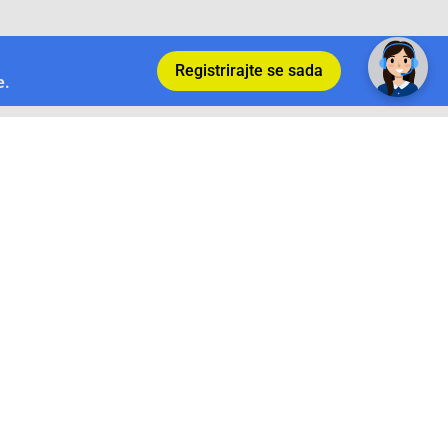
✕
Trebate pomoć? Tu smo! 👋
Registrirajte se sada
e.
Povrat i garancija
Conrad Newsletter
radno vrijeme
pon. - sub.: 9:00 - 21:00
nedjelja: neradna
tel. maloprodaja:+387 033 65 58 07