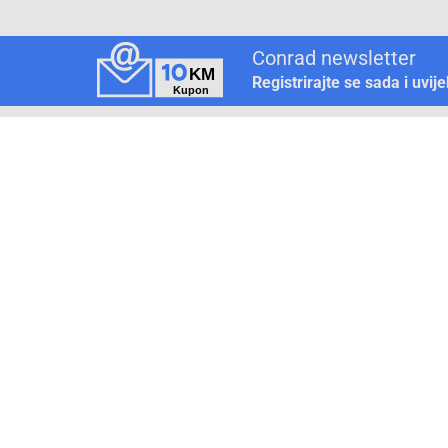
Conrad newsletter
Registrirajte se sada i uvij
Pickup mjesto
Način plaćanja
Pomoć
1. Rezerv
2. Popra
3. Kalibr