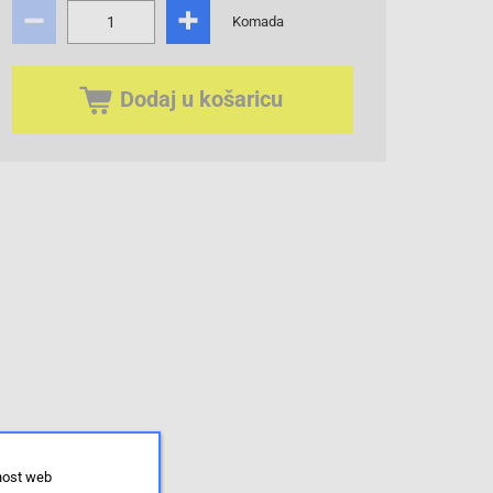
Komada
Dodaj u košaricu
lnost web