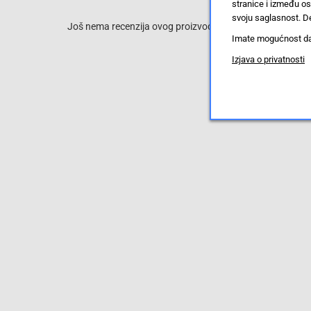
stranice i između o
svoju saglasnost. De
Još nema recenzija ovog proizvoda, ali to možete promijen
Imate mogućnost da u
Izjava o privatnosti