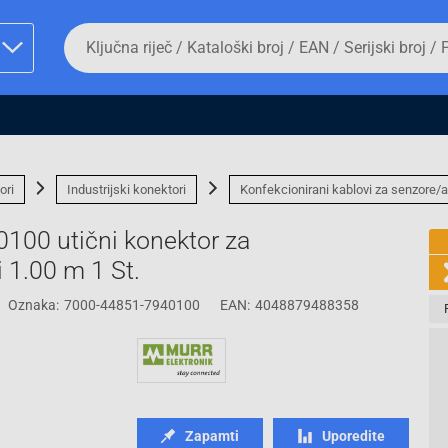
Da
biste
potražili
proizvod,
unesite
ključnu
man proizvoda i
riječ,
kataloški
broj,
ori
Industrijski konektori
Konfekcionirani kablovi za senzore/a
EAN
ili
100 utični konektor za
serijski
broj
i 1.00 m 1 St.
Oznaka:
7000-44851-7940100
EAN:
4048879488358
Fizičko lice
Zapamti
Uporedite