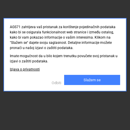
AGS71 zahtijeva vaš pristanak za korištenje pojedinačnih podataka
kako bi se osigurala funkcionalnost web stranice i između ostalog,
kako bi vam pokazao informacije o vašim interesima. Klikom na
"Slažem se" dajete svoju saglasnost. Detaljne informacije možete
pronaći u našoj izjavi o zaštiti podataka.
Imate mogućnost da u bilo kojem trenutku povučete svoj pristanak u
izjavi o zaštiti podataka.
Izjava o privatnosti
Slažem se
Odbiti