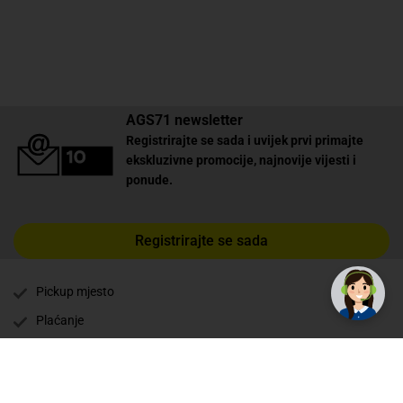
AGS71 newsletter
Registrirajte se sada i uvijek prvi primajte
ekskluzivne promocije, najnovije vijesti i
ponude.
✕
Trebate pomoć? Tu smo! 👋
Registrirajte se sada
Pickup mjesto
Plaćanje
Naručivanje i slanje
Povrat i garancija