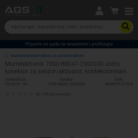
Ova postavka prilagođava asortiman proizvoda i
cijene vašim potrebama.
Da
biste
potražili
proizvod,
Prijavite se sada na newsletter i profitirajte
unesite
Pravno lice
Fizičko lice
ključnu
Konfekcionirani kablovi za senzore/aktore
riječ,
Murrelektronik 7000-88041-2300030 utični
kataloški
konektor za senzor/aktivator, konfekcionirani
broj,
EAN
0.30 m 1 St.
Kataloški br:
Oznaka:
EAN:
ili
2314272 - 62
7000-88041-2300030
4048879127578
serijski
broj
(0)
Prikaži recenzije