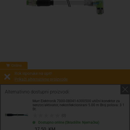
Online
Rok isporuke na upit!
Prikaži alternativne proizvode
Prodaja i slanje od:
Architektengruppe S71 d.o.o.
Alternativno dostupni proizvodi:
Murr Elektronik 7000-08041-6300500 utični konektor za
Cijena na upit
senzor/aktivator, nekonfekcionirani 5.00 m Broj polova: 3 1
St.
0.00 KM
(0)
sa PDV
Troškovi dostave
Dostupno online (Skladište: Njemačka)
37.50 KM