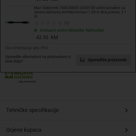
Komada
Murr Elektronik 7000-88001-6300100 utični konektor za
senzor/aktivator, konfekcionirani 1.00 m Broj polova: 3 1
St.
Dodaj u košaricu
(0)
Dostupno online (Skladište: Njemačka)
42.50 KM
Dodati na listu želja
Sve informacije uklj. PDV
Uporedite alternativni sa proizvodom iz
Uporedite proizvode
liste želja?
Tehničke specifikacije
Ocjene kupaca