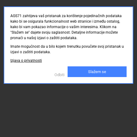
AGS71 zahtijeva vaš pristanak za korištenje pojedinačnih podataka
kako bi se osigurala funkcionalnost web stranice i između ostalog,
kako bi vam pokazao informacije o vašim interesima. Klikom na
"Slažem se" dajete svoju saglasnost. Detaljne informacije možete
pronaći u našoj izjavi o zaštiti podataka.
Imate mogućnost da u bilo kojem trenutku povučete svoj pristanak u
izjavi o zaštiti podataka.
Izjava o privatnosti
Slažem se
Odbiti