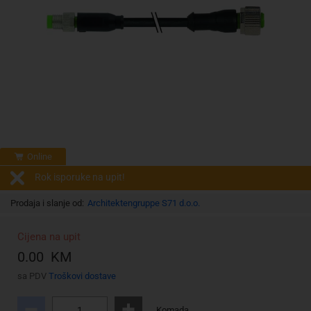
Online
Rok isporuke na upit!
Prodaja i slanje od:
Architektengruppe S71 d.o.o.
Cijena na upit
0.00 KM
sa PDV
Troškovi dostave
Komada