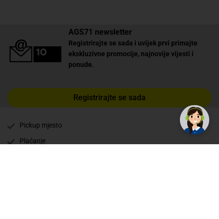
AGS71 newsletter
Registrirajte se sada i uvijek prvi primajte
ekskluzivne promocije, najnovije vijesti i
ponude.
Registrirajte se sada
Pickup mjesto
Plaćanje
Naručivanje i slanje
Povrat i garancija
Način plaćanja