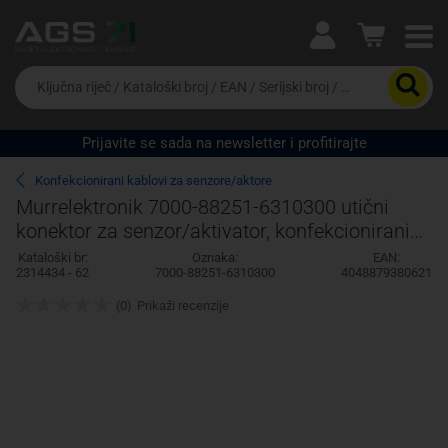
Ova postavka prilagođava asortiman proizvoda i
cijene vašim potrebama.
Da
biste
potražili
proizvod,
Prijavite se sada na newsletter i profitirajte
unesite
Pravno lice
Fizičko lice
ključnu
Konfekcionirani kablovi za senzore/aktore
riječ,
Murrelektronik 7000-88251-6310300 utični
kataloški
konektor za senzor/aktivator, konfekcionirani
broj,
EAN
3.00 m Broj polova: 4 1 St.
Kataloški br:
Oznaka:
EAN:
ili
2314434 - 62
7000-88251-6310300
4048879380621
serijski
broj
(0)
Prikaži recenzije