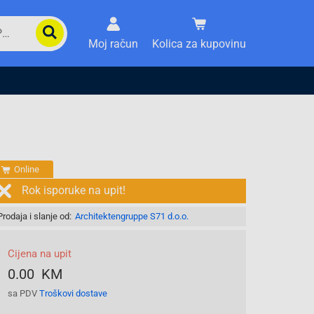
Moj račun
Kolica za kupovinu
Online
Rok isporuke na upit!
Prodaja i slanje od:
Architektengruppe S71 d.o.o.
Cijena na upit
0.00 KM
sa PDV
Troškovi dostave