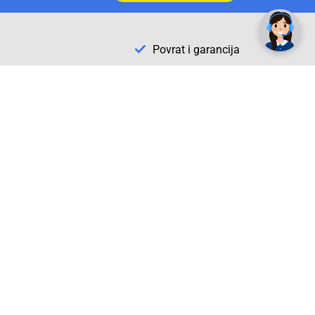
Povrat i garancija
Conrad Newsletter
radno vrijeme
pon. - sub.: 9:00 - 21:00
nedjelja: neradna
tel. maloprodaja:+387 033 65 58 07
tel. veleprodaja:+387 033 71 23 90
info@conrad.ba
Prijavite se sada. Budite obaviješteni o