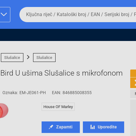
Da
biste
potražili
proizvod,
unesite
ključnu
man proizvoda i
riječ,
kataloški
broj,
Slušalice
Slušalice
EAN
ili
e Bird U ušima Slušalice s mikrofonom
serijski
broj
Oznaka:
EM-JE061-PH
EAN:
846885008355
Fizičko lice
House OF Marley
Zapamti
Uporedite