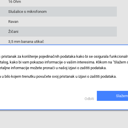
16 Ohm
Slušalice s mikrofonom
Ravan
Žičani
3,5 mm banana utikač
11 g
š pristanak za korištenje pojedinačnih podataka kako bi se osigurala funkciona
U ušima
stalog, kako bi vam pokazao informacije o vašim interesima. Klikom na "Slažem 
taljne informacije možete pronaći u našoj izjavi o zaštiti podataka.
Naglavne slušalice
 bilo kojem trenutku povučete svoj pristanak u izjavi o zaštiti podataka.
<Universal/>
Slažem
Odbiti