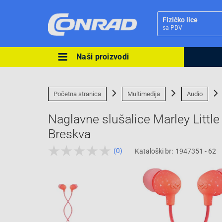
Fizičko lice
sa PDV
Naši proizvodi
Ova postavka prilagođava asorti
cijene vašim potrebama.
Početna stranica
Multimedija
Audio
Naglavne slušalice Marley Littl
Breskva
(0)
Kataloški br:
1947351 - 62
Pravno lice