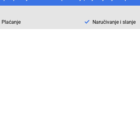
Plaćanje
Naručivanje i slanje
Otkrijte Conrad u BiH
ni dijelovi
O firmi Conrad
vka
Pickup mjesto u Sarajevu
acija
Kategorije A - Ž
Conrad obrazovni program
Naše jake marke