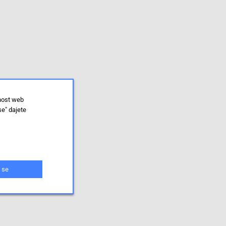
lnost web
se" dajete
 se