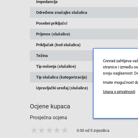
Impedancija
Određene značajke slušalica
Posebni priključci
Prijenos (slušalice)
Priključak (kod slušalica)
Težina
Conrad zahtijeva va
Tip nošenja (slušalice)
stranice i između o
svoju saglasnost. De
Tip slušalica (kategorizacija)
Imate mogućnost da u
Upravljački uređaj (slušalice)
Izjava o privatnosti
Ocjene kupaca
Prosječna ocjena
0.00 od 5 zvjezdica