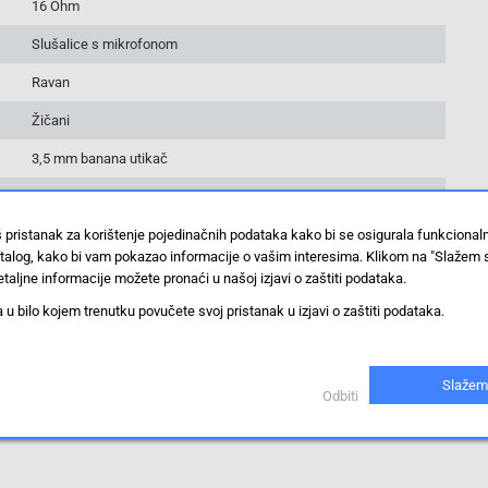
16 Ohm
Slušalice s mikrofonom
Ravan
Žičani
3,5 mm banana utikač
13 g
š pristanak za korištenje pojedinačnih podataka kako bi se osigurala funkciona
U ušima
stalog, kako bi vam pokazao informacije o vašim interesima. Klikom na "Slažem 
Naglavne slušalice
taljne informacije možete pronaći u našoj izjavi o zaštiti podataka.
 bilo kojem trenutku povučete svoj pristanak u izjavi o zaštiti podataka.
<Universal/>
98 dB
Slažem
Odbiti