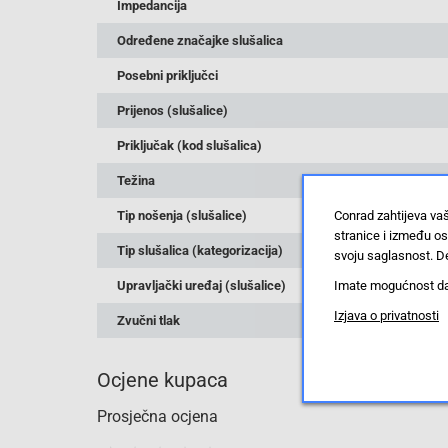
Impedancija
Određene značajke slušalica
Posebni priključci
Prijenos (slušalice)
Priključak (kod slušalica)
Težina
Conrad zahtijeva va
Tip nošenja (slušalice)
stranice i između o
Tip slušalica (kategorizacija)
svoju saglasnost. De
Imate mogućnost da u
Upravljački uređaj (slušalice)
Izjava o privatnosti
Zvučni tlak
Ocjene kupaca
Prosječna ocjena