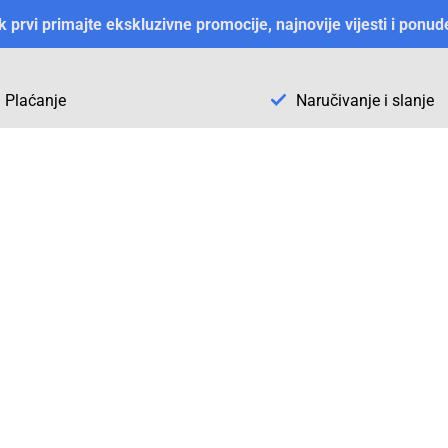
ek prvi primajte ekskluzivne promocije, najnovije vijesti i ponud
Plaćanje
Naručivanje i slanje
Otkrijte Conrad u BiH
ni dijelovi
O firmi Conrad
vka
Pickup mjesto u Sarajevu
acija
Kategorije A - Ž
Conrad obrazovni program
Naše jake marke