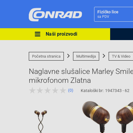
Fizičko lice
sa PDV
Naši proizvodi
Ova postavka prilagođava asorti
cijene vašim potrebama.
Početna stranica
Multimedija
TV & Video
Naglavne slušalice Marley Smil
mikrofonom Zlatna
(0)
Kataloški br:
1947343 - 62
Pravno lice