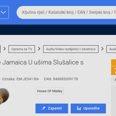
Da
biste
potražili
proizvod,
unesite
ključnu
man proizvoda i
riječ,
kataloški
broj,
Oprema za TV
Audio/Video razdjelnici i skretnice
Audi
EAN
ili
e Jamaica U ušima Slušalice s
serijski
broj
Oznaka:
EM-JE041-BA
EAN:
846885009178
Fizičko lice
House OF Marley
Zapamti
Uporedite