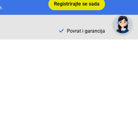
Registrirajte se sada
✕
Trebate pomoć? Tu smo! 👋
e.
Povrat i garancija
Conrad Newsletter
radno vrijeme
pon. - sub.: 9:00 - 21:00
nedjelja: neradna
tel. maloprodaja:+387 033 65 58 07
tel. veleprodaja:+387 033 71 23 90
info@conrad.ba