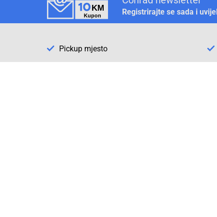
Registrirajte se sada i uvij
Pickup mjesto
Način plaćanja
Pomoć
1. Rezerv
2. Popra
3. Kalibr
Cijene , uvjeti plaćanja
Možete izabrati jednu od sljedećih opcija
načina plaćanja: