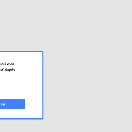
lnost web
se" dajete
 se