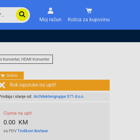
Moj račun
Kolica za kupovinu
o Konverter, HDMI Konverter
Online
Rok isporuke na upit!
Prodaja i slanje od:
Architektengruppe S71 d.o.o.
Cijena na upit
0.00 KM
sa PDV
Troškovi dostave