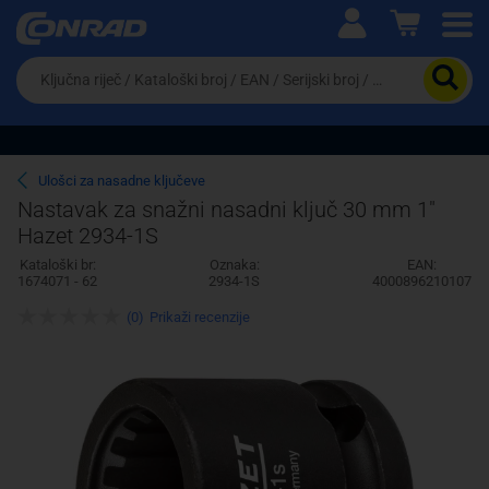
Ova postavka prilagođava asortiman proizvoda i
cijene vašim potrebama.
Da
biste
potražili
proizvod,
unesite
ključnu
Pravno lice
Fizičko lice
Ulošci za nasadne ključeve
riječ,
Nastavak za snažni nasadni ključ 30 mm 1"
kataloški
Hazet 2934-1S
broj,
EAN
Kataloški br:
Oznaka:
EAN:
ili
1674071 - 62
2934-1S
4000896210107
serijski
broj
(0)
Prikaži recenzije