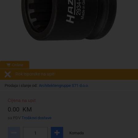
Online
Rok isporuke na upit!
Prodaja i slanje od:
Architektengruppe S71 d.o.o.
Cijena na upit
0.00 KM
sa PDV
Troškovi dostave
Komada