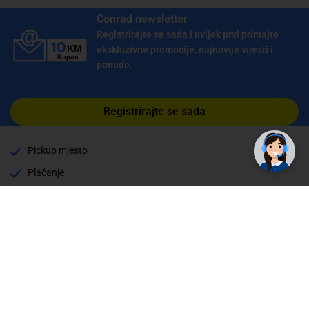
Conrad newsletter
Registrirajte se sada i uvijek prvi primajte
ekskluzivne promocije, najnovije vijesti i
ponude.
Registrirajte se sada
Pickup mjesto
Plaćanje
Naručivanje i slanje
Povrat i garancija
Način plaćanja