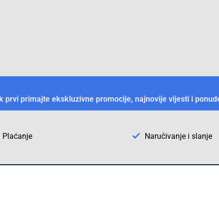
ek prvi primajte ekskluzivne promocije, najnovije vijesti i ponud
Plaćanje
Naručivanje i slanje
Otkrijte Conrad u BiH
ni dijelovi
O firmi Conrad