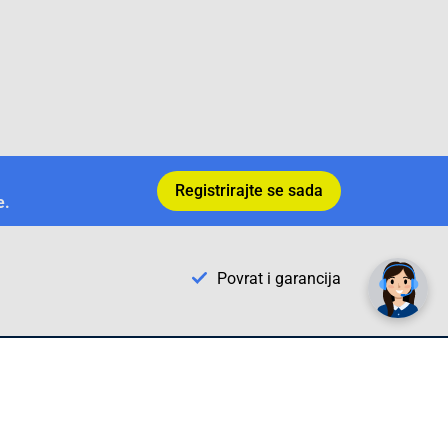
Registrirajte se sada
e.
✕
Trebate pomoć? Tu smo! 👋
Povrat i garancija
Conrad Newsletter
radno vrijeme