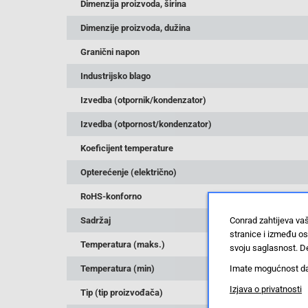
Dimenzija proizvoda, širina
Dimenzije proizvoda, dužina
Granični napon
Industrijsko blago
Izvedba (otpornik/kondenzator)
Izvedba (otpornost/kondenzator)
Koeficijent temperature
Opterećenje (električno)
RoHS-konforno
Conrad zahtijeva va
Sadržaj
stranice i između o
Temperatura (maks.)
svoju saglasnost. De
Imate mogućnost da u
Temperatura (min)
Izjava o privatnosti
Tip (tip proizvođača)