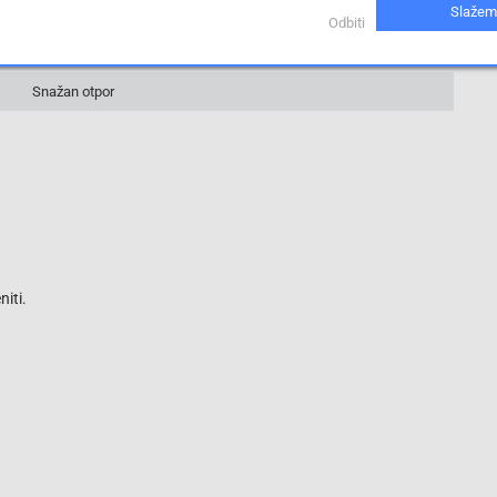
Slažem
1 %
Odbiti
0.13 Ohm
Snažan otpor
iti.