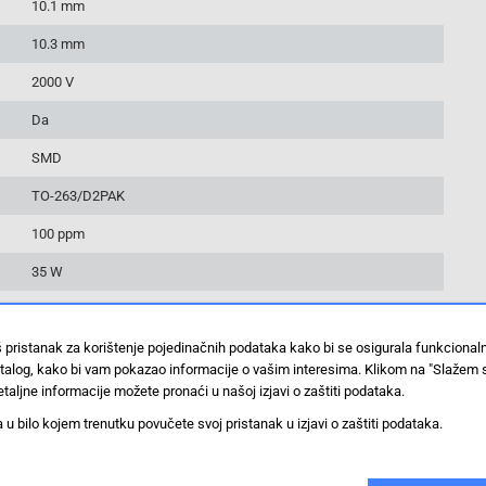
10.1 mm
10.3 mm
2000 V
Da
SMD
TO-263/D2PAK
100 ppm
35 W
Da
š pristanak za korištenje pojedinačnih podataka kako bi se osigurala funkciona
100 ST
stalog, kako bi vam pokazao informacije o vašim interesima. Klikom na "Slažem 
+175 °C
taljne informacije možete pronaći u našoj izjavi o zaštiti podataka.
 bilo kojem trenutku povučete svoj pristanak u izjavi o zaštiti podataka.
-55 °C
RNP-20EAR130FZ03