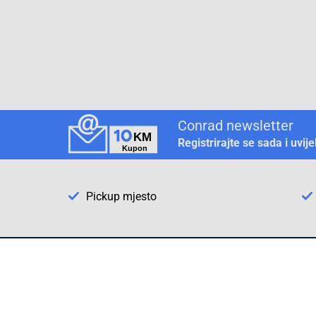
Conrad newsletter
Registrirajte se sada i uvij
Pickup mjesto
Način plaćanja
Pomoć
1. Rezerv