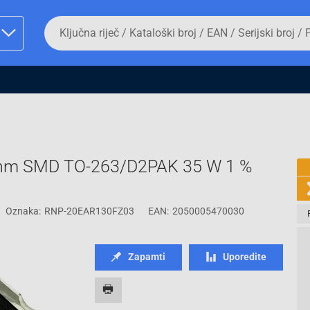
Da
biste
potražili
proizvod,
unesite
ključnu
man proizvoda i
riječ,
kataloški
broj,
EAN
ili
hm SMD TO-263/D2PAK 35 W 1 %
serijski
broj
Oznaka:
RNP-20EAR130FZ03
EAN:
2050005470030
Fizičko lice
Zapamti
Uporedite