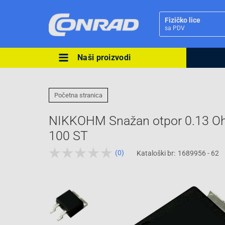
Fizičko lice
sa PDV
Naši proizvodi
Ova postavka prilagođava asorti
cijene vašim potrebama.
Početna stranica
NIKKOHM Snažan otpor 0.13 O
100 ST
(0)
Kataloški br:
1689956 - 62
Pravno lice