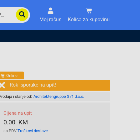
Moj račun
Kolica za kupovinu
Online
Rok isporuke na upit!
Prodaja i slanje od:
Architektengruppe S71 d.o.o.
Cijena na upit
0.00 KM
sa PDV
Troškovi dostave