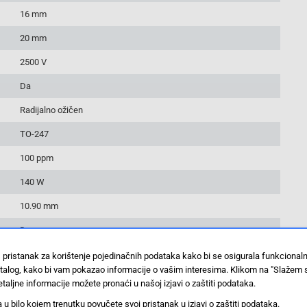
16 mm
20 mm
2500 V
Da
Radijalno ožičen
TO-247
100 ppm
140 W
10.90 mm
Da
100 ST
 pristanak za korištenje pojedinačnih podataka kako bi se osigurala funkcional
stalog, kako bi vam pokazao informacije o vašim interesima. Klikom na "Slažem 
+175 °C
taljne informacije možete pronaći u našoj izjavi o zaštiti podataka.
-55 °C
 bilo kojem trenutku povučete svoj pristanak u izjavi o zaštiti podataka.