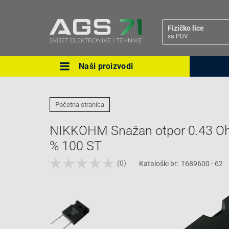
Fizičko lice
sa PDV
Naši proizvodi
Ova postavka prilagođava asorti
cijene vašim potrebama.
Početna stranica
NIKKOHM Snažan otpor 0.43 Oh
% 100 ST
(0)
Kataloški br:
1689600 - 62
Pravno lice