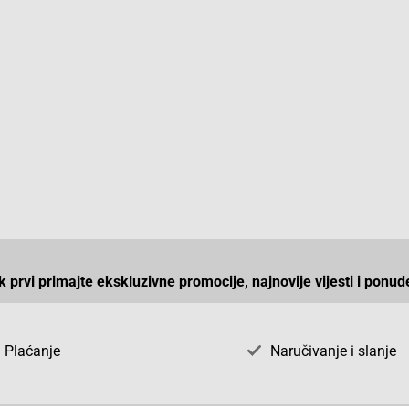
ek prvi primajte ekskluzivne promocije, najnovije vijesti i ponud
Plaćanje
Naručivanje i slanje