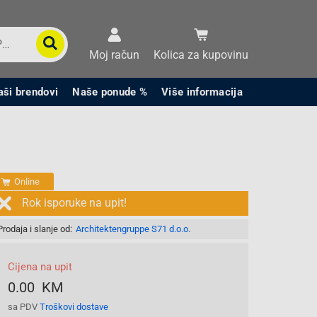
Moj račun
Kolica za kupovinu
aši brendovi
Naše ponude %
Više informacija
Online
Rok isporuke na upit!
Prodaja i slanje od:
Architektengruppe S71 d.o.o.
Cijena na upit
0.00 KM
sa PDV
Troškovi dostave