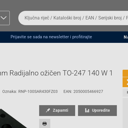
Da
biste
potražili
proizvod,
unesite
Prijavite se sada na newsletter i profitirajte
N
ključnu
man proizvoda i
riječ,
kataloški
broj,
EAN
ili
m Radijalno ožičen TO-247 140 W 1
serijski
broj
Oznaka:
RNP-100SAR430FZ03
EAN:
2050005466927
Fizičko lice
Zapamti
Uporedite