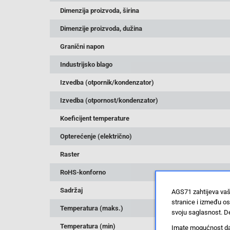
Dimenzija proizvoda, širina
Dimenzije proizvoda, dužina
Granični napon
Industrijsko blago
Izvedba (otpornik/kondenzator)
Izvedba (otpornost/kondenzator)
Koeficijent temperature
Opterećenje (električno)
Raster
RoHS-konforno
Sadržaj
AGS71 zahtijeva vaš
stranice i između o
Temperatura (maks.)
svoju saglasnost. De
Temperatura (min)
Imate mogućnost da u