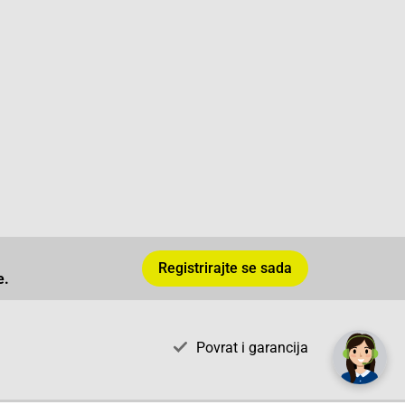
Registrirajte se sada
e.
✕
Trebate pomoć? Tu smo! 👋
Povrat i garancija