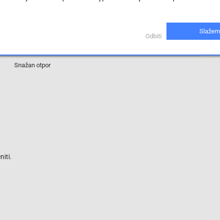
RNP-100SAR430FZ03
1 %
Slažem
Odbiti
0.43 Ohm
Snažan otpor
iti.